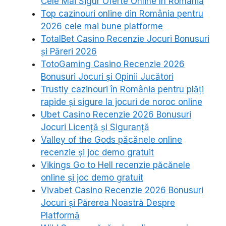
Cele Mai Sigur Oferte Online în România
Top cazinouri online din România pentru
2026 cele mai bune platforme
TotalBet Casino Recenzie Jocuri Bonusuri
și Păreri 2026
TotoGaming Casino Recenzie 2026
Bonusuri Jocuri și Opinii Jucători
Trustly cazinouri în România pentru plăți
rapide și sigure la jocuri de noroc online
Ubet Casino Recenzie 2026 Bonusuri
Jocuri Licență și Siguranță
Valley of the Gods păcănele online
recenzie și joc demo gratuit
Vikings Go to Hell recenzie păcănele
online și joc demo gratuit
Vivabet Casino Recenzie 2026 Bonusuri
Jocuri și Părerea Noastră Despre
Platformă