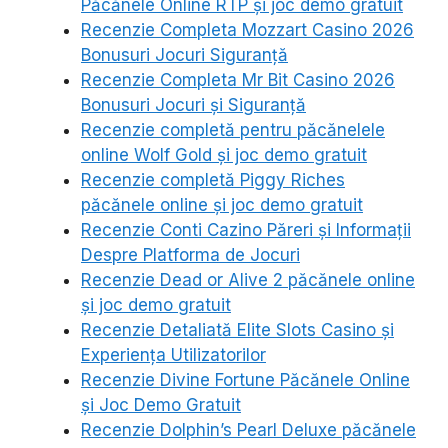
Păcănele Online RTP și joc demo gratuit
Recenzie Completa Mozzart Casino 2026
Bonusuri Jocuri Siguranță
Recenzie Completa Mr Bit Casino 2026
Bonusuri Jocuri și Siguranță
Recenzie completă pentru păcănelele
online Wolf Gold și joc demo gratuit
Recenzie completă Piggy Riches
păcănele online și joc demo gratuit
Recenzie Conti Cazino Păreri și Informații
Despre Platforma de Jocuri
Recenzie Dead or Alive 2 păcănele online
și joc demo gratuit
Recenzie Detaliată Elite Slots Casino și
Experiența Utilizatorilor
Recenzie Divine Fortune Păcănele Online
și Joc Demo Gratuit
Recenzie Dolphin’s Pearl Deluxe păcănele