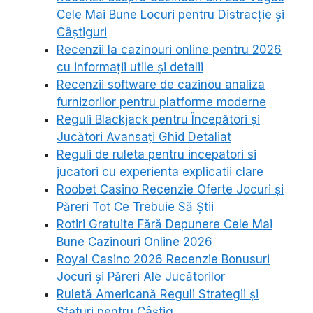
Cele Mai Bune Locuri pentru Distracție și
Câștiguri
Recenzii la cazinouri online pentru 2026
cu informații utile și detalii
Recenzii software de cazinou analiza
furnizorilor pentru platforme moderne
Reguli Blackjack pentru Începători și
Jucători Avansați Ghid Detaliat
Reguli de ruleta pentru incepatori si
jucatori cu experienta explicatii clare
Roobet Casino Recenzie Oferte Jocuri și
Păreri Tot Ce Trebuie Să Știi
Rotiri Gratuite Fără Depunere Cele Mai
Bune Cazinouri Online 2026
Royal Casino 2026 Recenzie Bonusuri
Jocuri și Păreri Ale Jucătorilor
Ruletă Americană Reguli Strategii și
Sfaturi pentru Câștig