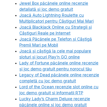
Jewel Box păcănele online recenzie
detaliată și joc demo gratuit
Joacă Auto Lightning Roulette cu
Multiplicatori pentru Câștiguri Mai Mari
Joacă Blackjack Online cu Strategii și
Câștiguri Reale pe Internet
Joacă Păcănele pe Telefon și Câștigă
Premii Mari pe Mobil
Joacă și câștigă la cele mai populare
sloturi și jocuri Play’n GO online
Lady of Fortune păcănele online recenzie
și joc demo gratuit pentru norocul tău
Legacy of Dead păcănele online recenzie
completă cu joc demo gratuit
Lord of the Ocean recenzie slot online cu
joc demo gratuit si informatii RTP
Lucky Lady’s Charm Deluxe recenzie
păcănele online și joc demo gratuit