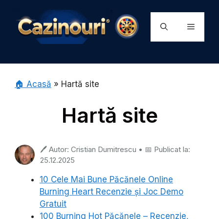
Skip
to
Menu
content
🏠 Acasă
»
Hartă site
Hartă site
🖊️ Autor: Cristian Dumitrescu • 📅 Publicat la:
25.12.2025
10 Cele Mai Bune Păcănele Online
Burning Heart Recenzie și Joc Demo
Gratuit
100 Burning Hot Păcănele – Recenzie,