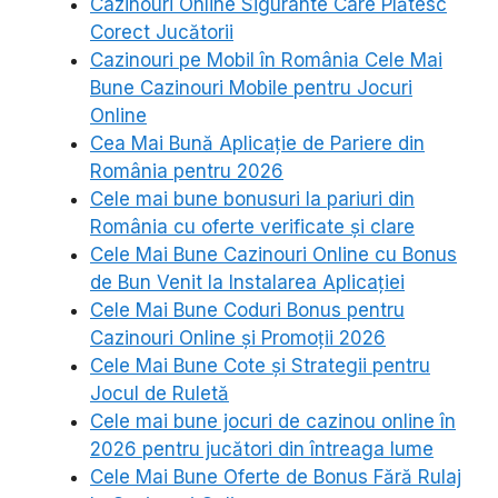
Cazinouri Online Sigurante Care Plătesc
Corect Jucătorii
Cazinouri pe Mobil în România Cele Mai
Bune Cazinouri Mobile pentru Jocuri
Online
Cea Mai Bună Aplicație de Pariere din
România pentru 2026
Cele mai bune bonusuri la pariuri din
România cu oferte verificate și clare
Cele Mai Bune Cazinouri Online cu Bonus
de Bun Venit la Instalarea Aplicației
Cele Mai Bune Coduri Bonus pentru
Cazinouri Online și Promoții 2026
Cele Mai Bune Cote și Strategii pentru
Jocul de Ruletă
Cele mai bune jocuri de cazinou online în
2026 pentru jucători din întreaga lume
Cele Mai Bune Oferte de Bonus Fără Rulaj