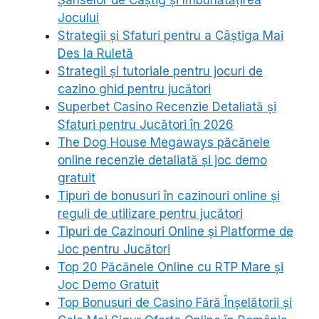
Jocului
Strategii și Sfaturi pentru a Câștiga Mai
Des la Ruletă
Strategii și tutoriale pentru jocuri de
cazino ghid pentru jucători
Superbet Casino Recenzie Detaliată și
Sfaturi pentru Jucători în 2026
The Dog House Megaways păcănele
online recenzie detaliată și joc demo
gratuit
Tipuri de bonusuri în cazinouri online și
reguli de utilizare pentru jucători
Tipuri de Cazinouri Online și Platforme de
Joc pentru Jucători
Top 20 Păcănele Online cu RTP Mare și
Joc Demo Gratuit
Top Bonusuri de Casino Fără Înșelătorii și