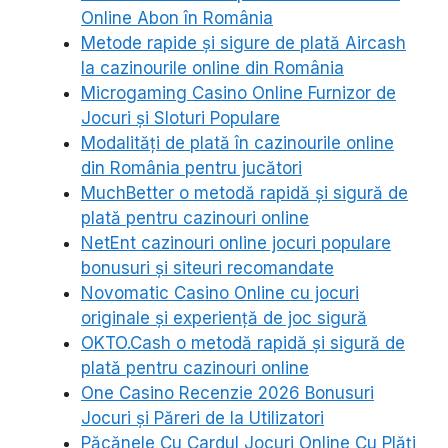
Online Abon în România
Metode rapide și sigure de plată Aircash
la cazinourile online din România
Microgaming Casino Online Furnizor de
Jocuri și Sloturi Populare
Modalități de plată în cazinourile online
din România pentru jucători
MuchBetter o metodă rapidă și sigură de
plată pentru cazinouri online
NetEnt cazinouri online jocuri populare
bonusuri și siteuri recomandate
Novomatic Casino Online cu jocuri
originale și experiență de joc sigură
OKTO.Cash o metodă rapidă și sigură de
plată pentru cazinouri online
One Casino Recenzie 2026 Bonusuri
Jocuri și Păreri de la Utilizatori
Păcănele Cu Cardul Jocuri Online Cu Plăți