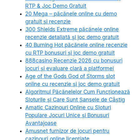
RTP & Joc Demo Gratuit
20 Mega – păcănele online cu demo
gratuit și recenzie
300 Shields Extreme păcănele online
recenzie detaliată și joc demo gratuit
40 Burning Hot păcănele online recenzie
cu RTP bonusuri și joc demo gratuit
888casino Recenzie 2026 cu bonusuri
jocuri și evaluare clară a platformei
Age of the Gods God of Storms slot
online cu recenzie și joc demo gratuit
Algoritmul Păcănelelor Cum Funcționează
Sloturile și Care Sunt Șansele de Câștig
Amatic Cazinouri Online cu Sloturi
Populare Jocuri Unice și Bonusuri
Avantajoase
Amusnet furnizor de jocuri pentru
cazinouri online licențiate