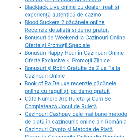
Blackjack Live online cu dealeri reali și
experiență autentică de cazino
Blood Suckers 2 păcănele online
Recenzie detaliată și demo gratuit
Bonusuri de Weekend la Cazinouri Online
Oferte și Promoții Speciale
Bonusuri Happy Hour în Cazinouri Online
Oferte Exclusive și Promoții Zilnice
Bonusuri și Rotiri Gratuite de Ziua Ta la
Cazinouri Online
Book of Ra Deluxe recenzie păcănele
online cu reguli și joc demo gratuit
Câte Numere Are Ruleta și Cum Se
Completează Jocul de Ruletă
Cazinouri Cashpay cele mai bune metode
de plată în cazinourile online din România
Cazinouri Crypto și Metode de Plată
Sigure în Cazinourile Online din România