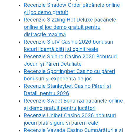
Recenzie Shadow Order păcănele online
și joc demo gratuit
Recenzie Sizzling Hot Deluxe păcănele
online și joc demo gratuit pentru
distracție maximă
Recenzie SlotV Casino 2026 bonusuri
jocuri licență plăți și opinii reale
Recenzie Spin.ro Casino 2026 Bonusuri
Jocuri și Păreri Detaliate
Recenzie Sportingbet Casino cu păreri
bonusuri și experiența de joc
Recenzie Stanleybet Casino Păreri și
Detalii pentru 2026
Recenzie Sweet Bonanza păcănele online
și demo gratuit pentru jucători
Recenzie Unibet Casino 2026 bonusuri
jocuri plati sigure si pareri reale
Recenzie Vavada Casino Cumpărăturile și