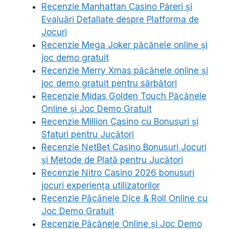
Recenzie Manhattan Casino Păreri și
Evaluări Detaliate despre Platforma de
Jocuri
Recenzie Mega Joker păcănele online și
joc demo gratuit
Recenzie Merry Xmas păcănele online și
joc demo gratuit pentru sărbători
Recenzie Midas Golden Touch Păcănele
Online și Joc Demo Gratuit
Recenzie Million Casino cu Bonusuri și
Sfaturi pentru Jucători
Recenzie NetBet Casino Bonusuri Jocuri
și Metode de Plată pentru Jucători
Recenzie Nitro Casino 2026 bonusuri
jocuri experiența utilizatorilor
Recenzie Păcănele Dice & Roll Online cu
Joc Demo Gratuit
Recenzie Păcănele Online și Joc Demo