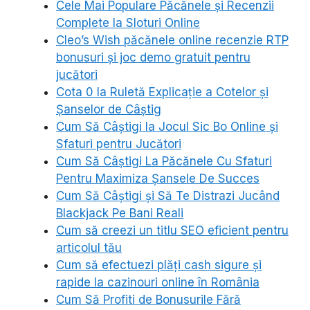
Cele Mai Populare Păcănele și Recenzii
Complete la Sloturi Online
Cleo’s Wish păcănele online recenzie RTP
bonusuri și joc demo gratuit pentru
jucători
Cota 0 la Ruletă Explicație a Cotelor și
Șanselor de Câștig
Cum Să Câștigi la Jocul Sic Bo Online și
Sfaturi pentru Jucători
Cum Să Câștigi La Păcănele Cu Sfaturi
Pentru Maximiza Șansele De Succes
Cum Să Câștigi și Să Te Distrazi Jucând
Blackjack Pe Bani Reali
Cum să creezi un titlu SEO eficient pentru
articolul tău
Cum să efectuezi plăți cash sigure și
rapide la cazinouri online în România
Cum Să Profiti de Bonusurile Fără