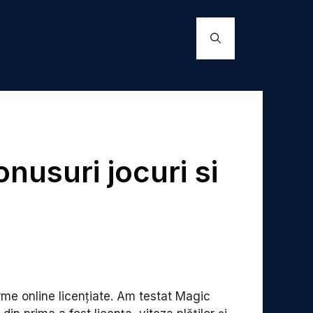
usuri jocuri si
rme online licențiate. Am testat Magic