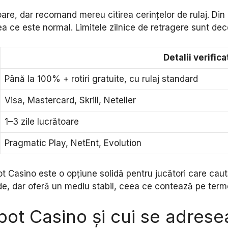
are, dar recomand mereu citirea cerințelor de rulaj. Din
ceea ce este normal. Limitele zilnice de retragere sunt de
Detalii verifica
Până la 100% + rotiri gratuite, cu rulaj standard
Visa, Mastercard, Skrill, Neteller
1–3 zile lucrătoare
Pragmatic Play, NetEnt, Evolution
Casino este o opțiune solidă pentru jucători care caută
ide, dar oferă un mediu stabil, ceea ce contează pe term
ot Casino și cui se adrese