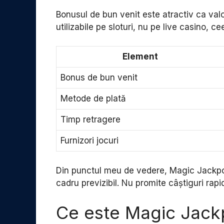
Bonusul de bun venit este atractiv ca valo
utilizabile pe sloturi, nu pe live casino, 
Element
Bonus de bun venit
Metode de plată
Timp retragere
Furnizori jocuri
Din punctul meu de vedere, Magic Jackpot 
cadru previzibil. Nu promite câștiguri rap
Ce este Magic Jackp