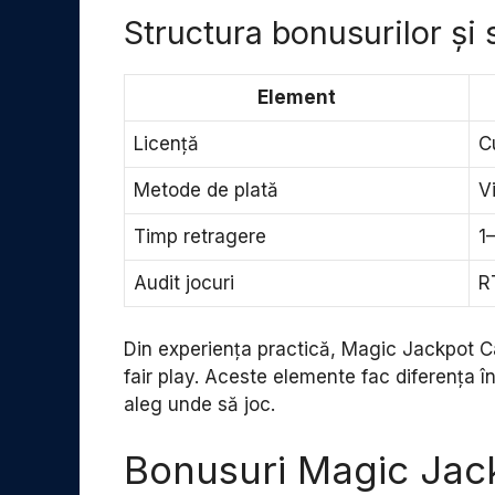
Structura bonusurilor și s
Element
Licență
C
Metode de plată
V
Timp retragere
1
Audit jocuri
R
Din experiența practică, Magic Jackpot Cas
fair play. Aceste elemente fac diferența î
aleg unde să joc.
Bonusuri Magic Jack