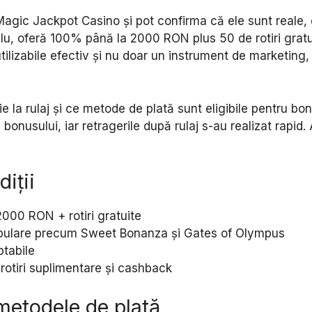
agic Jackpot Casino și pot confirma că ele sunt reale, da
u, oferă 100% până la 2000 RON plus 50 de rotiri gratui
ilizabile efectiv și nu doar un instrument de marketing, 
e la rulaj și ce metode de plată sunt eligibile pentru bonu
bonusului, iar retragerile după rulaj s-au realizat rapid
iții
000 RON + rotiri gratuite
populare precum Sweet Bonanza și Gates of Olympus
ptabile
 rotiri suplimentare și cashback
 metodele de plată