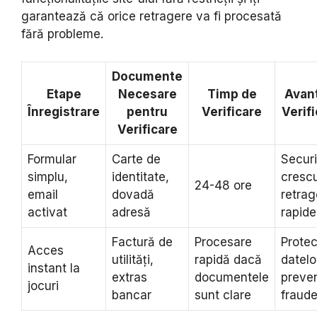
garantează că orice retragere va fi procesată
fără probleme.
Documente
Etape
Necesare
Timp de
Avan
Înregistrare
pentru
Verificare
Verif
Verificare
Formular
Carte de
Securi
simplu,
identitate,
crescu
24-48 ore
email
dovadă
retrag
activat
adresă
rapide
Factură de
Procesare
Protec
Acces
utilități,
rapidă dacă
datelo
instant la
extras
documentele
preve
jocuri
bancar
sunt clare
fraude