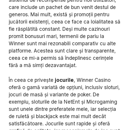
sistemul de recompense pentru noii utilizatori,
care include un pachet de bun venit destul de
generos. Mai mult, există și promoții pentru
jucătorii existenți, ceea ce face ca loialitatea să
fie răsplătită constant. Deși multe cazinouri
promit bonusuri mari, termenii de pariu la
Winner sunt mai rezonabili comparativ cu alte
platforme. Acestea sunt clare și transparente,
ceea ce mi-a permis să îndeplinesc cerințele
fără a mă simți dezavantajat.
În ceea ce privește
jocurile
, Winner Casino
oferă o gamă variată de opțiuni, inclusiv sloturi,
jocuri de masă și variante de poker. De
exemplu, sloturile de la NetEnt și Microgaming
sunt unele dintre preferatele mele, iar selecția
de ruletă și blackjack este mai mult decât
satisfăcătoare. Jocurile sunt rapide și oferă