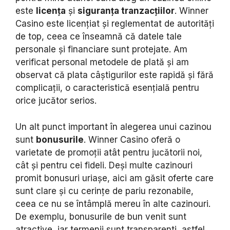
este
licența
și
siguranța tranzacțiilor
. Winner
Casino este licențiat și reglementat de autorități
de top, ceea ce înseamnă că datele tale
personale și financiare sunt protejate. Am
verificat personal metodele de plată și am
observat că plata câștigurilor este rapidă și fără
complicații, o caracteristică esențială pentru
orice jucător serios.
Un alt punct important în alegerea unui cazinou
sunt
bonusurile
. Winner Casino oferă o
varietate de promoții atât pentru jucătorii noi,
cât și pentru cei fideli. Deși multe cazinouri
promit bonusuri uriașe, aici am găsit oferte care
sunt clare și cu cerințe de pariu rezonabile,
ceea ce nu se întâmplă mereu în alte cazinouri.
De exemplu, bonusurile de bun venit sunt
atractive, iar termenii sunt transparenti, astfel