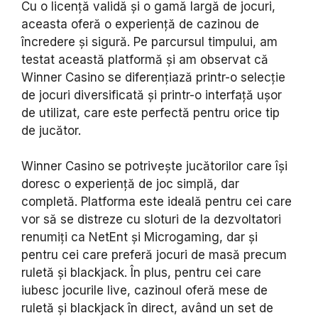
Cu o licență validă și o gamă largă de jocuri,
aceasta oferă o experiență de cazinou de
încredere și sigură. Pe parcursul timpului, am
testat această platformă și am observat că
Winner Casino se diferențiază printr-o selecție
de jocuri diversificată și printr-o interfață ușor
de utilizat, care este perfectă pentru orice tip
de jucător.
Winner Casino se potrivește jucătorilor care își
doresc o experiență de joc simplă, dar
completă. Platforma este ideală pentru cei care
vor să se distreze cu sloturi de la dezvoltatori
renumiți ca NetEnt și Microgaming, dar și
pentru cei care preferă jocuri de masă precum
ruletă și blackjack. În plus, pentru cei care
iubesc jocurile live, cazinoul oferă mese de
ruletă și blackjack în direct, având un set de