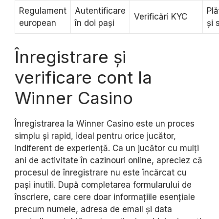
Regulament
Autentificare
Plă
Verificări KYC
european
în doi pași
și 
Înregistrare și
verificare cont la
Winner Casino
Înregistrarea la Winner Casino este un proces
simplu și rapid, ideal pentru orice jucător,
indiferent de experiență. Ca un jucător cu mulți
ani de activitate în cazinouri online, apreciez că
procesul de înregistrare nu este încărcat cu
pași inutili. După completarea formularului de
înscriere, care cere doar informațiile esențiale
precum numele, adresa de email și data