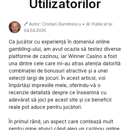
Utilizatorilor
🖊️ Autor: Cristian Dumitrescu • 📅 Publicat la:
04.04.2026
Ca jucător cu experiență în domeniul online
gambling-ului, am avut ocazia să testez diverse
platforme de cazinou, iar Winner Casino a fost
una dintre cele care mi-au atras atenția datorită
combinației de bonusuri atractive și a unei
selecții largi de jocuri. În acest articol, voi
împărtăși impresiile mele, oferindu-vă o
recenzie detaliată despre ce înseamnă cu
adevărat să joci pe acest site și ce beneficii
reale pot aduce pentru jucători.
În primul rând, un aspect care contează mult
pentru mine atunci când aleg un cazinou online