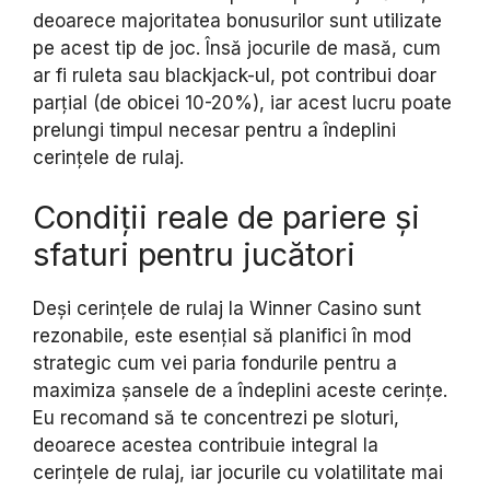
deoarece majoritatea bonusurilor sunt utilizate
pe acest tip de joc. Însă jocurile de masă, cum
ar fi ruleta sau blackjack-ul, pot contribui doar
parțial (de obicei 10-20%), iar acest lucru poate
prelungi timpul necesar pentru a îndeplini
cerințele de rulaj.
Condiții reale de pariere și
sfaturi pentru jucători
Deși cerințele de rulaj la Winner Casino sunt
rezonabile, este esențial să planifici în mod
strategic cum vei paria fondurile pentru a
maximiza șansele de a îndeplini aceste cerințe.
Eu recomand să te concentrezi pe sloturi,
deoarece acestea contribuie integral la
cerințele de rulaj, iar jocurile cu volatilitate mai