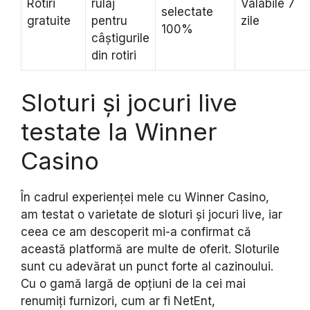
Rotiri
rulaj
Valabile 7
selectate
gratuite
pentru
zile
100%
câștigurile
din rotiri
Sloturi și jocuri live
testate la Winner
Casino
În cadrul experienței mele cu Winner Casino,
am testat o varietate de sloturi și jocuri live, iar
ceea ce am descoperit mi-a confirmat că
această platformă are multe de oferit. Sloturile
sunt cu adevărat un punct forte al cazinoului.
Cu o gamă largă de opțiuni de la cei mai
renumiți furnizori, cum ar fi NetEnt,