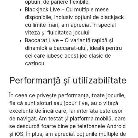
opțiuni de pariere flexibile.
Blackjack Live – Cu multiple mese
disponibile, inclusiv opțiuni de blackjack
cu limite mari, am apreciat în special
viteza și fluiditatea jocului.
Baccarat Live – O variantă rapidă și
dinamică a baccarat-ului, ideală pentru
cei care iubesc acest joc clasic de
cazinou.
Performanță și utilizabilitate
În ceea ce privește performanța, toate jocurile,
fie că sunt sloturi sau jocuri live, au o viteză
excelentă de încărcare, iar interfața este ușor
de navigat. Am testat și platforma mobilă, care
se descurcă foarte bine pe telefoanele Android
și iOS. În plus, am apreciat opțiunile multiple de