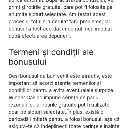
aplică automat. După activarea bonusului, vei
primi și rotirile gratuite, care pot fi folosite pe
anumite sloturi selectate. Am testat acest
proces și totul s-a derulat fără probleme, iar
bonusul a fost acordat în contul meu imediat
după efectuarea depunerii.
Termeni și condiții ale
bonusului
Deși bonusul de bun venit este atractiv, este
important să acorzi atenție termenilor și
condițiilor pentru a evita eventualele surprize.
Winner Casino impune cerințe de pariu
rezonabile, iar rotirile gratuite pot fi utilizate
doar pe sloturi selectate. În plus, există o
perioadă limitată pentru a folosi bonusul, așa că
asigură-te că îndeplinești toate cerințele înainte