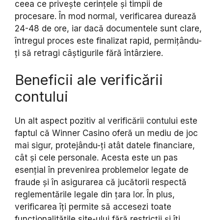
ceea ce privește cerințele și timpii de
procesare. În mod normal, verificarea durează
24-48 de ore, iar dacă documentele sunt clare,
întregul proces este finalizat rapid, permițându-
ți să retragi câștigurile fără întârziere.
Beneficii ale verificării
contului
Un alt aspect pozitiv al verificării contului este
faptul că Winner Casino oferă un mediu de joc
mai sigur, protejându-ți atât datele financiare,
cât și cele personale. Acesta este un pas
esențial în prevenirea problemelor legate de
fraude și în asigurarea că jucătorii respectă
reglementările legale din țara lor. În plus,
verificarea îți permite să accesezi toate
funcționalitățile site-ului fără restricții și îți