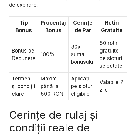
de expirare.
Tip
Procentaj
Cerințe
Rotiri
Bonus
Bonus
de Par
Gratuite
50 rotiri
30x
Bonus pe
gratuite
100%
suma
Depunere
pe sloturi
bonusului
selectate
Termeni
Maxim
Aplicați
Valabile 7
și condiții
până la
pe sloturi
zile
clare
500 RON
eligibile
Cerințe de rulaj și
condiții reale de