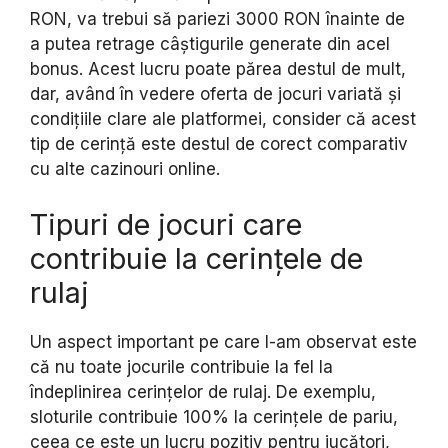
RON, va trebui să pariezi 3000 RON înainte de
a putea retrage câștigurile generate din acel
bonus. Acest lucru poate părea destul de mult,
dar, având în vedere oferta de jocuri variată și
condițiile clare ale platformei, consider că acest
tip de cerință este destul de corect comparativ
cu alte cazinouri online.
Tipuri de jocuri care
contribuie la cerințele de
rulaj
Un aspect important pe care l-am observat este
că nu toate jocurile contribuie la fel la
îndeplinirea cerințelor de rulaj. De exemplu,
sloturile contribuie 100% la cerințele de pariu,
ceea ce este un lucru pozitiv pentru jucători,