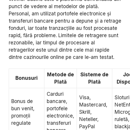
punct de vedere al metodelor de plată.
Personal, am utilizat portofele electronice și
transferuri bancare pentru a depune și a retrage
fonduri, iar toate tranzacțiile au fost procesate
rapid, fără probleme. Limitele de retragere sunt
rezonabile, iar timpul de procesare al
retragerilor este unul dintre cele mai rapide
dintre cazinourile online pe care le-am testat.
Metode de
Sisteme de
Jo
Bonusuri
Plată
Plată
Dispo
Carduri
Visa,
Sloturi
Bonus de
bancare,
Mastercard,
NetEnt
bun venit,
portofele
Skrill,
Micro
promoții
electronice,
Neteller,
ruletă,
regulate
transferuri
PayPal
blackj