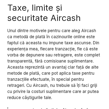
Taxe, limite și
securitate Aircash
Unul dintre motivele pentru care aleg Aircash
ca metodă de plată în cazinourile online este
faptul că aceasta nu impune taxe ascunse. Din
experiența mea, fiecare tranzacție, fie că este
vorba de depunere sau retragere, este complet
transparentă, fără comisioane suplimentare.
Aceasta reprezintă un avantaj clar față de alte
metode de plată, care pot aplica taxe pentru
tranzacțiile efectuate, în special pentru
retrageri. Cu Aircash, nu trebuie să îți faci griji
cu privire la costuri suplimentare care ar putea
reduce câștigurile tale.