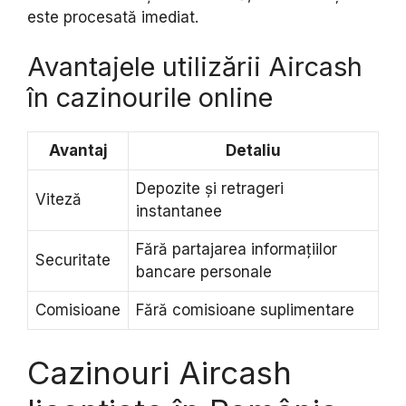
este procesată imediat.
Avantajele utilizării Aircash
în cazinourile online
Avantaj
Detaliu
Depozite și retrageri
Viteză
instantanee
Fără partajarea informațiilor
Securitate
bancare personale
Comisioane
Fără comisioane suplimentare
Cazinouri Aircash