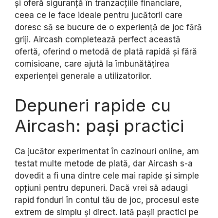
și oferă siguranță în tranzacțiile financiare,
ceea ce le face ideale pentru jucătorii care
doresc să se bucure de o experiență de joc fără
griji. Aircash completează perfect această
ofertă, oferind o metodă de plată rapidă și fără
comisioane, care ajută la îmbunătățirea
experienței generale a utilizatorilor.
Depuneri rapide cu
Aircash: pași practici
Ca jucător experimentat în cazinouri online, am
testat multe metode de plată, dar Aircash s-a
dovedit a fi una dintre cele mai rapide și simple
opțiuni pentru depuneri. Dacă vrei să adaugi
rapid fonduri în contul tău de joc, procesul este
extrem de simplu și direct. Iată pașii practici pe