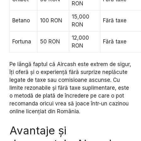
RON
15,000
Betano
100 RON
Fără taxe
RON
12,000
Fortuna
50 RON
Fără taxe
RON
Pe lângă faptul că Aircash este extrem de sigur,
îți oferă și o experiență fără surprize neplăcute
legate de taxe sau comisioane ascunse. Cu
limite rezonabile și fără taxe suplimentare, este
o metodă de plată de încredere pe care o pot
recomanda oricui vrea să joace într-un cazinou
online licențiat din România.
Avantaje și