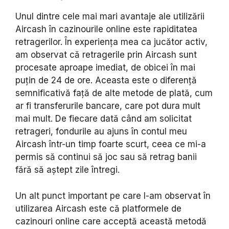
Unul dintre cele mai mari avantaje ale utilizării
Aircash în cazinourile online este rapiditatea
retragerilor. În experiența mea ca jucător activ,
am observat că retragerile prin Aircash sunt
procesate aproape imediat, de obicei în mai
puțin de 24 de ore. Aceasta este o diferență
semnificativă față de alte metode de plată, cum
ar fi transferurile bancare, care pot dura mult
mai mult. De fiecare dată când am solicitat
retrageri, fondurile au ajuns în contul meu
Aircash într-un timp foarte scurt, ceea ce mi-a
permis să continui să joc sau să retrag banii
fără să aștept zile întregi.
Un alt punct important pe care l-am observat în
utilizarea Aircash este că platformele de
cazinouri online care acceptă această metodă