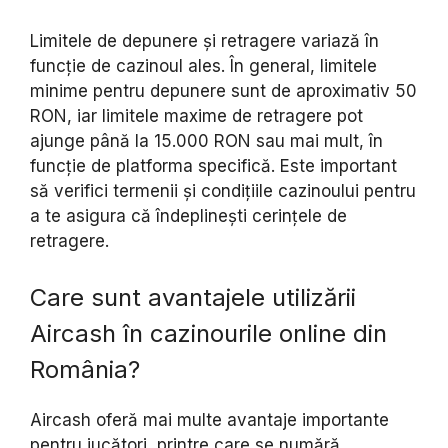
Limitele de depunere și retragere variază în
funcție de cazinoul ales. În general, limitele
minime pentru depunere sunt de aproximativ 50
RON, iar limitele maxime de retragere pot
ajunge până la 15.000 RON sau mai mult, în
funcție de platforma specifică. Este important
să verifici termenii și condițiile cazinoului pentru
a te asigura că îndeplinești cerințele de
retragere.
Care sunt avantajele utilizării
Aircash în cazinourile online din
România?
Aircash oferă mai multe avantaje importante
pentru jucători, printre care se numără