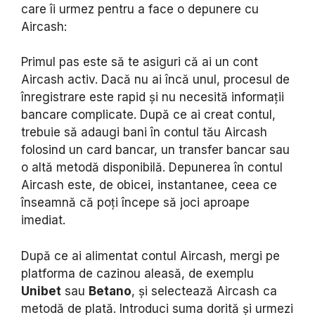
care îi urmez pentru a face o depunere cu
Aircash:
Primul pas este să te asiguri că ai un cont
Aircash activ. Dacă nu ai încă unul, procesul de
înregistrare este rapid și nu necesită informații
bancare complicate. După ce ai creat contul,
trebuie să adaugi bani în contul tău Aircash
folosind un card bancar, un transfer bancar sau
o altă metodă disponibilă. Depunerea în contul
Aircash este, de obicei, instantanee, ceea ce
înseamnă că poți începe să joci aproape
imediat.
După ce ai alimentat contul Aircash, mergi pe
platforma de cazinou aleasă, de exemplu
Unibet
sau
Betano
, și selectează Aircash ca
metodă de plată. Introduci suma dorită și urmezi