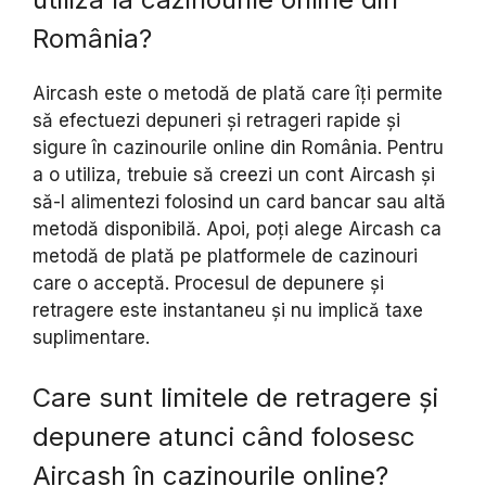
România?
Aircash este o metodă de plată care îți permite
să efectuezi depuneri și retrageri rapide și
sigure în cazinourile online din România. Pentru
a o utiliza, trebuie să creezi un cont Aircash și
să-l alimentezi folosind un card bancar sau altă
metodă disponibilă. Apoi, poți alege Aircash ca
metodă de plată pe platformele de cazinouri
care o acceptă. Procesul de depunere și
retragere este instantaneu și nu implică taxe
suplimentare.
Care sunt limitele de retragere și
depunere atunci când folosesc
Aircash în cazinourile online?