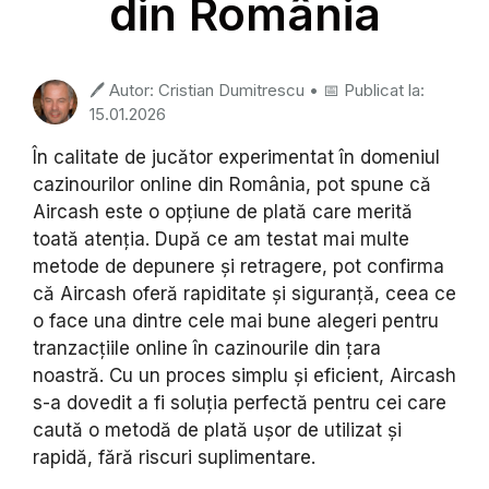
din România
🖊️ Autor: Cristian Dumitrescu • 📅 Publicat la:
15.01.2026
În calitate de jucător experimentat în domeniul
cazinourilor online din România, pot spune că
Aircash este o opțiune de plată care merită
toată atenția. După ce am testat mai multe
metode de depunere și retragere, pot confirma
că Aircash oferă rapiditate și siguranță, ceea ce
o face una dintre cele mai bune alegeri pentru
tranzacțiile online în cazinourile din țara
noastră. Cu un proces simplu și eficient, Aircash
s-a dovedit a fi soluția perfectă pentru cei care
caută o metodă de plată ușor de utilizat și
rapidă, fără riscuri suplimentare.