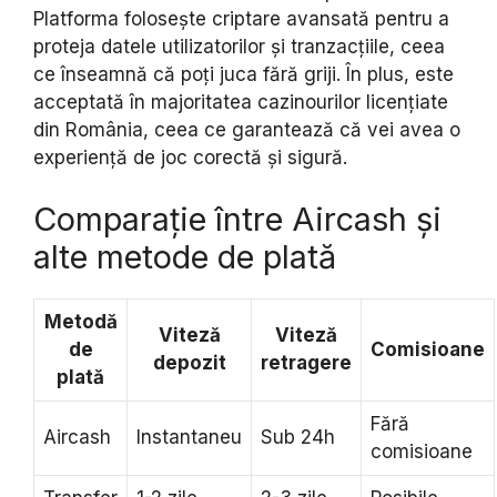
Platforma folosește criptare avansată pentru a
proteja datele utilizatorilor și tranzacțiile, ceea
ce înseamnă că poți juca fără griji. În plus, este
acceptată în majoritatea cazinourilor licențiate
din România, ceea ce garantează că vei avea o
experiență de joc corectă și sigură.
Comparație între Aircash și
alte metode de plată
Metodă
Viteză
Viteză
de
Comisioane
depozit
retragere
plată
Fără
Aircash
Instantaneu
Sub 24h
comisioane