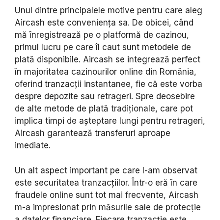
Unul dintre principalele motive pentru care aleg
Aircash este conveniența sa. De obicei, când
mă înregistrează pe o platformă de cazinou,
primul lucru pe care îl caut sunt metodele de
plată disponibile. Aircash se integrează perfect
în majoritatea cazinourilor online din România,
oferind tranzacții instantanee, fie că este vorba
despre depozite sau retrageri. Spre deosebire
de alte metode de plată tradiționale, care pot
implica timpi de așteptare lungi pentru retrageri,
Aircash garantează transferuri aproape
imediate.
Un alt aspect important pe care l-am observat
este securitatea tranzacțiilor. Într-o eră în care
fraudele online sunt tot mai frecvente, Aircash
m-a impresionat prin măsurile sale de protecție
a datelor financiare. Fiecare tranzacție este