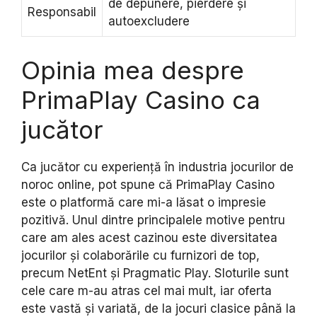
de depunere, pierdere și
Responsabil
autoexcludere
Opinia mea despre
PrimaPlay Casino ca
jucător
Ca jucător cu experiență în industria jocurilor de
noroc online, pot spune că PrimaPlay Casino
este o platformă care mi-a lăsat o impresie
pozitivă. Unul dintre principalele motive pentru
care am ales acest cazinou este diversitatea
jocurilor și colaborările cu furnizori de top,
precum NetEnt și Pragmatic Play. Sloturile sunt
cele care m-au atras cel mai mult, iar oferta
este vastă și variată, de la jocuri clasice până la