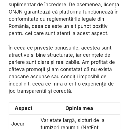
suplimentar de încredere. De asemenea, licența
ONJN garantează că platforma funcționează în
conformitate cu reglementările legale din
România, ceea ce este un alt punct pozitiv
pentru cei care sunt atenți la acest aspect.
În ceea ce privește bonusurile, acestea sunt
atractive și bine structurate, iar cerințele de
pariere sunt clare și realizabile. Am profitat de
câteva promoții și am constatat că nu există
capcane ascunse sau condiții imposibil de
îndeplinit, ceea ce mi-a oferit o experiență de
joc transparentă și corectă.
Aspect
Opinia mea
Varietate largă, sloturi de la
Jocuri
furnizori renumiți (NetEnt,