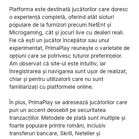
Platforma este destinată jucătorilor care doresc
o experiență completă, oferind atât sloturi
populare de la furnizori precum NetEnt și
Microgaming, cât și jocuri live cu dealeri reali.
Fie că ești un jucător începător sau unul
experimentat, PrimaPlay reunește o varietate de
opțiuni care se potrivesc tuturor preferințelor.
Am observat că site-ul este intuitiv, iar
înregistrarea și navigarea sunt ușor de realizat,
chiar și pentru utilizatorii care nu sunt
familiarizați cu platformele online.
În plus, PrimaPlay se adresează jucătorilor care
pun un accent deosebit pe securitatea
tranzacțiilor. Metodele de plată sunt multiple și
foarte populare printre români, inclusiv
transferuri bancare, Skrill, Neteller și