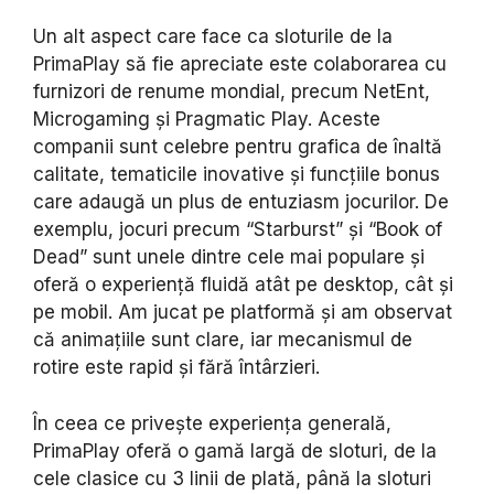
Un alt aspect care face ca sloturile de la
PrimaPlay să fie apreciate este colaborarea cu
furnizori de renume mondial, precum NetEnt,
Microgaming și Pragmatic Play. Aceste
companii sunt celebre pentru grafica de înaltă
calitate, tematicile inovative și funcțiile bonus
care adaugă un plus de entuziasm jocurilor. De
exemplu, jocuri precum “Starburst” și “Book of
Dead” sunt unele dintre cele mai populare și
oferă o experiență fluidă atât pe desktop, cât și
pe mobil. Am jucat pe platformă și am observat
că animațiile sunt clare, iar mecanismul de
rotire este rapid și fără întârzieri.
În ceea ce privește experiența generală,
PrimaPlay oferă o gamă largă de sloturi, de la
cele clasice cu 3 linii de plată, până la sloturi