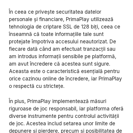
În ceea ce privește securitatea datelor
personale și financiare, PrimaPlay utilizează
tehnologia de criptare SSL de 128 biți, ceea ce
înseamnă că toate informațiile tale sunt
protejate împotriva accesului neautorizat. De
fiecare dată când am efectuat tranzacții sau
am introdus informații sensibile pe platformă,
am avut încredere că acestea sunt sigure.
Aceasta este o caracteristică esențială pentru
orice cazinou online de încredere, iar PrimaPlay
o respectă cu strictețe.
În plus, PrimaPlay implementează măsuri
riguroase de joc responsabil, iar platforma oferă
diverse instrumente pentru controlul activității
de joc. Acestea includ setarea unor limite de
depunere și pierdere, precum și posibilitatea de