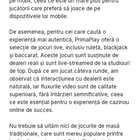
pe mobil, ceea ce este un mare plus pentru
jucătorii care preferă să joace de pe
dispozitivele lor mobile.
De asemenea, pentru cei care caută o
experiență mai autentică, PrimaPlay oferă o
selecție de jocuri live, inclusiv ruletă, blackjack
și baccarat. Aceste jocuri sunt susținute de
dealeri reali și sunt live-streamed de la studiouri
de top. După ce am jucat câteva runde, am
observat că interacțiunea cu dealerii este
naturală, iar fluxurile video sunt de calitate
superioară, fără întârzieri semnificative, ceea
ce este esențial pentru o experiență de cazinou
online de succes.
Nu trebuie să uităm nici de jocurile de masă
tradiționale, care sunt mereu populare printre