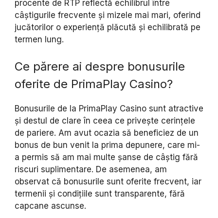
procente de RTP reflectă echilibrul între
câștigurile frecvente și mizele mai mari, oferind
jucătorilor o experiență plăcută și echilibrată pe
termen lung.
Ce părere ai despre bonusurile
oferite de PrimaPlay Casino?
Bonusurile de la PrimaPlay Casino sunt atractive
și destul de clare în ceea ce privește cerințele
de pariere. Am avut ocazia să beneficiez de un
bonus de bun venit la prima depunere, care mi-
a permis să am mai multe șanse de câștig fără
riscuri suplimentare. De asemenea, am
observat că bonusurile sunt oferite frecvent, iar
termenii și condițiile sunt transparente, fără
capcane ascunse.