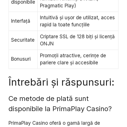
disponibile
Pragmatic Play)
Intuitivă și ușor de utilizat, acces
Interfață
rapid la toate funcțiile
Criptare SSL de 128 biți și licență
Securitate
ONJN
Promoții atractive, cerințe de
Bonusuri
pariere clare și accesibile
Întrebări și răspunsuri:
Ce metode de plată sunt
disponibile la PrimaPlay Casino?
PrimaPlay Casino oferă o gamă largă de