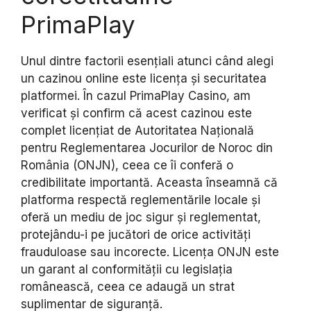
PrimaPlay
Unul dintre factorii esențiali atunci când alegi
un cazinou online este licența și securitatea
platformei. În cazul PrimaPlay Casino, am
verificat și confirm că acest cazinou este
complet licențiat de Autoritatea Națională
pentru Reglementarea Jocurilor de Noroc din
România (ONJN), ceea ce îi conferă o
credibilitate importantă. Aceasta înseamnă că
platforma respectă reglementările locale și
oferă un mediu de joc sigur și reglementat,
protejându-i pe jucători de orice activități
frauduloase sau incorecte. Licența ONJN este
un garant al conformității cu legislația
românească, ceea ce adaugă un strat
suplimentar de siguranță.