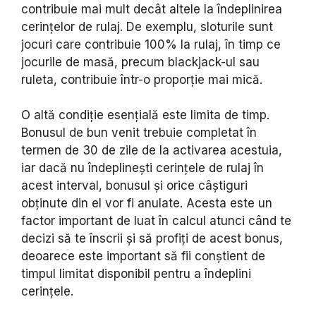
contribuie mai mult decât altele la îndeplinirea
cerințelor de rulaj. De exemplu, sloturile sunt
jocuri care contribuie 100% la rulaj, în timp ce
jocurile de masă, precum blackjack-ul sau
ruleta, contribuie într-o proporție mai mică.
O altă condiție esențială este limita de timp.
Bonusul de bun venit trebuie completat în
termen de 30 de zile de la activarea acestuia,
iar dacă nu îndeplinești cerințele de rulaj în
acest interval, bonusul și orice câștiguri
obținute din el vor fi anulate. Acesta este un
factor important de luat în calcul atunci când te
decizi să te înscrii și să profiți de acest bonus,
deoarece este important să fii conștient de
timpul limitat disponibil pentru a îndeplini
cerințele.