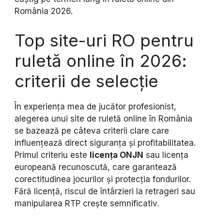
România 2026.
Top site-uri RO pentru
ruletă online în 2026:
criterii de selecție
În experiența mea de jucător profesionist,
alegerea unui site de ruletă online în România
se bazează pe câteva criterii clare care
influențează direct siguranța și profitabilitatea.
Primul criteriu este
licența ONJN
sau licența
europeană recunoscută, care garantează
corectitudinea jocurilor și protecția fondurilor.
Fără licență, riscul de întârzieri la retrageri sau
manipularea RTP crește semnificativ.