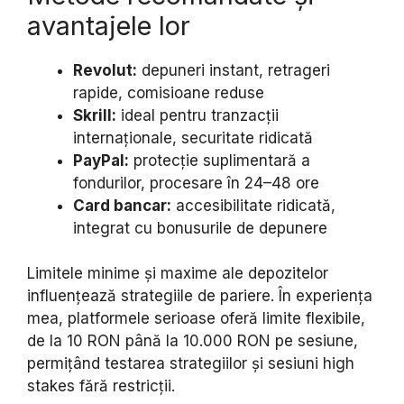
avantajele lor
Revolut:
depuneri instant, retrageri
rapide, comisioane reduse
Skrill:
ideal pentru tranzacții
internaționale, securitate ridicată
PayPal:
protecție suplimentară a
fondurilor, procesare în 24–48 ore
Card bancar:
accesibilitate ridicată,
integrat cu bonusurile de depunere
Limitele minime și maxime ale depozitelor
influențează strategiile de pariere. În experiența
mea, platformele serioase oferă limite flexibile,
de la 10 RON până la 10.000 RON pe sesiune,
permițând testarea strategiilor și sesiuni high
stakes fără restricții.