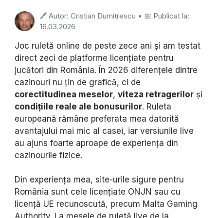
🖊️ Autor: Cristian Dumitrescu • 📅 Publicat la:
16.03.2026
Joc ruletă online de peste zece ani și am testat
direct zeci de platforme licențiate pentru
jucători din România. În 2026 diferențele dintre
cazinouri nu țin de grafică, ci de
corectitudinea meselor
,
viteza retragerilor
și
condițiile reale ale bonusurilor
. Ruleta
europeană rămâne preferata mea datorită
avantajului mai mic al casei, iar versiunile live
au ajuns foarte aproape de experiența din
cazinourile fizice.
Din experiența mea, site-urile sigure pentru
România sunt cele licențiate ONJN sau cu
licență UE recunoscută, precum Malta Gaming
Authority. La mesele de ruletă live de la