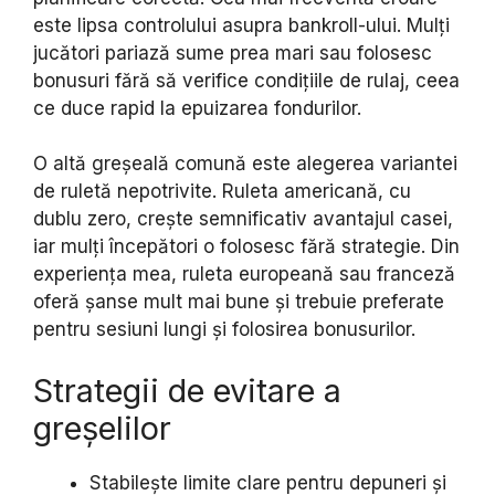
este lipsa controlului asupra bankroll-ului. Mulți
jucători pariază sume prea mari sau folosesc
bonusuri fără să verifice condițiile de rulaj, ceea
ce duce rapid la epuizarea fondurilor.
O altă greșeală comună este alegerea variantei
de ruletă nepotrivite. Ruleta americană, cu
dublu zero, crește semnificativ avantajul casei,
iar mulți începători o folosesc fără strategie. Din
experiența mea, ruleta europeană sau franceză
oferă șanse mult mai bune și trebuie preferate
pentru sesiuni lungi și folosirea bonusurilor.
Strategii de evitare a
greșelilor
Stabilește limite clare pentru depuneri și