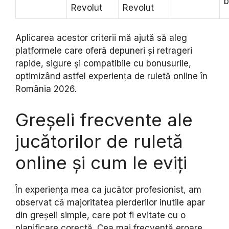
b
Revolut
Revolut
Aplicarea acestor criterii mă ajută să aleg
platformele care oferă depuneri și retrageri
rapide, sigure și compatibile cu bonusurile,
optimizând astfel experiența de ruletă online în
România 2026.
Greșeli frecvente ale
jucătorilor de ruletă
online și cum le eviți
În experiența mea ca jucător profesionist, am
observat că majoritatea pierderilor inutile apar
din greșeli simple, care pot fi evitate cu o
planificare corectă. Cea mai frecventă eroare