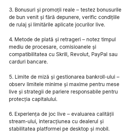
3. Bonusuri și promoții reale – testez bonusurile
de bun venit și fără depunere, verific condițiile
de rulaj și limitările aplicate jocurilor live.
4. Metode de plată și retrageri – notez timpul
mediu de procesare, comisioanele și
compatibilitatea cu Skrill, Revolut, PayPal sau
carduri bancare.
5. Limite de miză și gestionarea bankroll-ului –
observ limitele minime și maxime pentru mese
live și strategii de pariere responsabile pentru
protecția capitalului.
6. Experiența de joc live – evaluarea calității
stream-ului, interacțiunea cu dealerul și
stabilitatea platformei pe desktop și mobil.