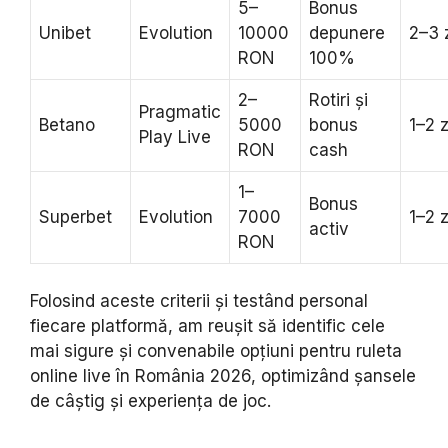
5–
Bonus
Unibet
Evolution
10000
depunere
2–3 z
RON
100%
2–
Rotiri și
Pragmatic
Betano
5000
bonus
1–2 z
Play Live
RON
cash
1–
Bonus
Superbet
Evolution
7000
1–2 z
activ
RON
Folosind aceste criterii și testând personal
fiecare platformă, am reușit să identific cele
mai sigure și convenabile opțiuni pentru ruleta
online live în România 2026, optimizând șansele
de câștig și experiența de joc.