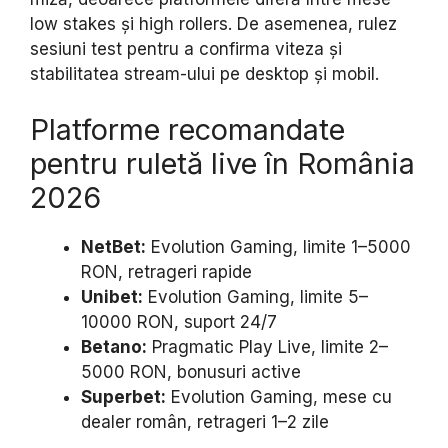
low stakes și high rollers. De asemenea, rulez
sesiuni test pentru a confirma viteza și
stabilitatea stream-ului pe desktop și mobil.
Platforme recomandate
pentru ruletă live în România
2026
NetBet:
Evolution Gaming, limite 1–5000
RON, retrageri rapide
Unibet:
Evolution Gaming, limite 5–
10000 RON, suport 24/7
Betano:
Pragmatic Play Live, limite 2–
5000 RON, bonusuri active
Superbet:
Evolution Gaming, mese cu
dealer român, retrageri 1–2 zile