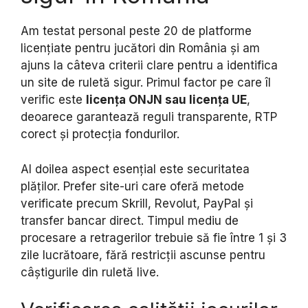
Am testat personal peste 20 de platforme
licențiate pentru jucători din România și am
ajuns la câteva criterii clare pentru a identifica
un site de ruletă sigur. Primul factor pe care îl
verific este
licența ONJN sau licența UE
,
deoarece garantează reguli transparente, RTP
corect și protecția fondurilor.
Al doilea aspect esențial este securitatea
plăților. Prefer site-uri care oferă metode
verificate precum Skrill, Revolut, PayPal și
transfer bancar direct. Timpul mediu de
procesare a retragerilor trebuie să fie între 1 și 3
zile lucrătoare, fără restricții ascunse pentru
câștigurile din ruletă live.