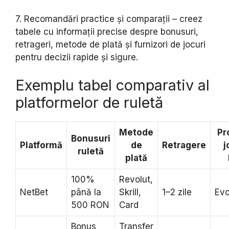
7. Recomandări practice și comparații – creez
tabele cu informații precise despre bonusuri,
retrageri, metode de plată și furnizori de jocuri
pentru decizii rapide și sigure.
Exemplu tabel comparativ al
platformelor de ruletă
Metode
Pr
Bonusuri
Platformă
de
Retragere
j
ruletă
plată
100%
Revolut,
NetBet
până la
Skrill,
1–2 zile
Evo
500 RON
Card
Bonus
Transfer