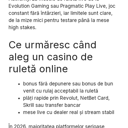
Evolution Gaming sau Pragmatic Play Live, joc
constant fără întârzieri, iar limitele sunt clare,
de la mize mici pentru testare până la mese
high stakes.
Ce urmăresc când
aleg un casino de
ruletă online
bonus fără depunere sau bonus de bun
venit cu rulaj acceptabil la ruletă
plăți rapide prin Revolut, NetBet Card,
Skrill sau transfer bancar
mese live cu dealer real și stream stabil
În 2026, majoritatea platformelor serioase