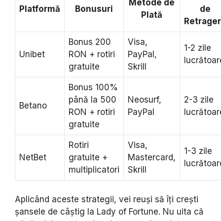
Metode de
Platformă
Bonusuri
de
Plată
Retrage
Bonus 200
Visa,
1-2 zile
Unibet
RON + rotiri
PayPal,
lucrătoar
gratuite
Skrill
Bonus 100%
până la 500
Neosurf,
2-3 zile
Betano
RON + rotiri
PayPal
lucrătoar
gratuite
Rotiri
Visa,
1-3 zile
NetBet
gratuite +
Mastercard,
lucrătoar
multiplicatori
Skrill
Aplicând aceste strategii, vei reuși să îți crești
șansele de câștig la Lady of Fortune. Nu uita că