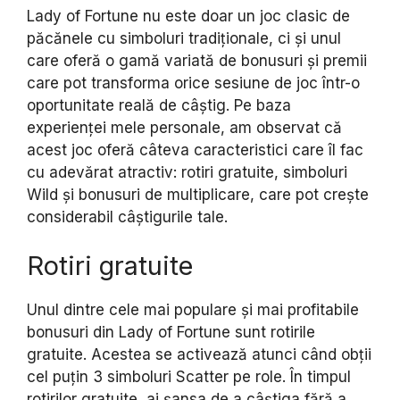
Lady of Fortune nu este doar un joc clasic de
păcănele cu simboluri tradiționale, ci și unul
care oferă o gamă variată de bonusuri și premii
care pot transforma orice sesiune de joc într-o
oportunitate reală de câștig. Pe baza
experienței mele personale, am observat că
acest joc oferă câteva caracteristici care îl fac
cu adevărat atractiv: rotiri gratuite, simboluri
Wild și bonusuri de multiplicare, care pot crește
considerabil câștigurile tale.
Rotiri gratuite
Unul dintre cele mai populare și mai profitabile
bonusuri din Lady of Fortune sunt rotirile
gratuite. Acestea se activează atunci când obții
cel puțin 3 simboluri Scatter pe role. În timpul
rotirilor gratuite, ai șansa de a câștiga fără a