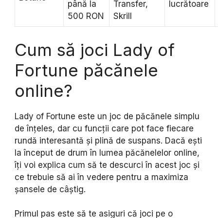
până la
Transfer,
lucrătoare
500 RON
Skrill
Cum să joci Lady of
Fortune păcănele
online?
Lady of Fortune este un joc de păcănele simplu
de înțeles, dar cu funcții care pot face fiecare
rundă interesantă și plină de suspans. Dacă ești
la început de drum în lumea păcănelelor online,
îți voi explica cum să te descurci în acest joc și
ce trebuie să ai în vedere pentru a maximiza
șansele de câștig.
Primul pas este să te asiguri că joci pe o