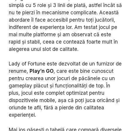
simplă cu 5 role și 3 linii de plată, astfel încât să
nu te pierzi în mecanisme complicate. Această
abordare îl face accesibil pentru toți jucătorii,
indiferent de experiența lor. Am testat jocul pe
mai multe platforme și am observat că este
rapid și stabil, ceea ce contează foarte mult în
alegerea unui slot de calitate.
Lady of Fortune este dezvoltat de un furnizor de
renume,
Play’n GO
, care este bine cunoscut
pentru crearea unor jocuri de păcănele cu un
gameplay plăcut și funcționalități de top. În
plus, jocul este complet optimizat pentru
dispozitivele mobile, așa că poți juca oricând și
oriunde te afli, fără a pierde din calitatea
experienței.
Mai jos găsești o tabelă care compară diversele