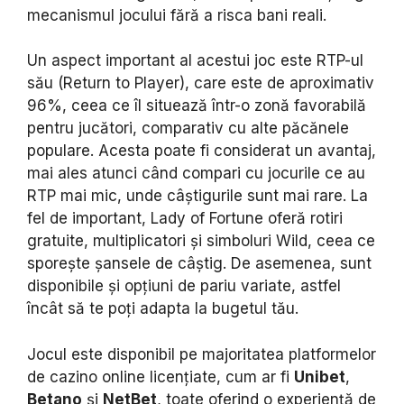
mecanismul jocului fără a risca bani reali.
Un aspect important al acestui joc este RTP-ul
său (Return to Player), care este de aproximativ
96%, ceea ce îl situează într-o zonă favorabilă
pentru jucători, comparativ cu alte păcănele
populare. Acesta poate fi considerat un avantaj,
mai ales atunci când compari cu jocurile ce au
RTP mai mic, unde câștigurile sunt mai rare. La
fel de important, Lady of Fortune oferă rotiri
gratuite, multiplicatori și simboluri Wild, ceea ce
sporește șansele de câștig. De asemenea, sunt
disponibile și opțiuni de pariu variate, astfel
încât să te poți adapta la bugetul tău.
Jocul este disponibil pe majoritatea platformelor
de cazino online licențiate, cum ar fi
Unibet
,
Betano
și
NetBet
, toate oferind o experiență de