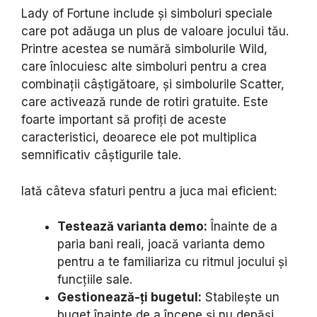
Lady of Fortune include și simboluri speciale
care pot adăuga un plus de valoare jocului tău.
Printre acestea se numără simbolurile Wild,
care înlocuiesc alte simboluri pentru a crea
combinații câștigătoare, și simbolurile Scatter,
care activează runde de rotiri gratuite. Este
foarte important să profiți de aceste
caracteristici, deoarece ele pot multiplica
semnificativ câștigurile tale.
Iată câteva sfaturi pentru a juca mai eficient:
Testează varianta demo:
Înainte de a
paria bani reali, joacă varianta demo
pentru a te familiariza cu ritmul jocului și
funcțiile sale.
Gestionează-ți bugetul:
Stabilește un
buget înainte de a începe și nu depăși