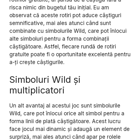
risca nimic din bugetul tău inițial. Eu am
observat că aceste rotiri pot aduce câștiguri
semnificative, mai ales atunci când sunt
combinate cu simbolurile Wild, care pot înlocui
alte simboluri pentru a forma combinații
câștigătoare. Astfel, fiecare rundă de rotiri
gratuite poate fi o oportunitate excelentă pentru
a-ți crește câștigurile.
Simboluri Wild și
multiplicatori
Un alt avantaj al acestui joc sunt simbolurile
Wild, care pot înlocui orice alt simbol pentru a
forma linii de plată câștigătoare. Acest lucru
face jocul mai dinamic și adaugă un element de
surpriză, mai ales atunci când apar pe rolele