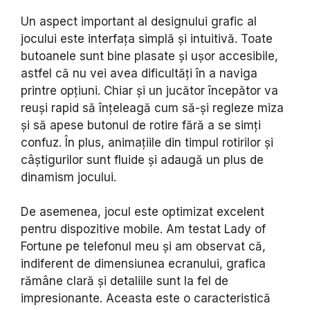
Un aspect important al designului grafic al
jocului este interfața simplă și intuitivă. Toate
butoanele sunt bine plasate și ușor accesibile,
astfel că nu vei avea dificultăți în a naviga
printre opțiuni. Chiar și un jucător începător va
reuși rapid să înțeleagă cum să-și regleze miza
și să apese butonul de rotire fără a se simți
confuz. În plus, animațiile din timpul rotirilor și
câștigurilor sunt fluide și adaugă un plus de
dinamism jocului.
De asemenea, jocul este optimizat excelent
pentru dispozitive mobile. Am testat Lady of
Fortune pe telefonul meu și am observat că,
indiferent de dimensiunea ecranului, grafica
rămâne clară și detaliile sunt la fel de
impresionante. Aceasta este o caracteristică