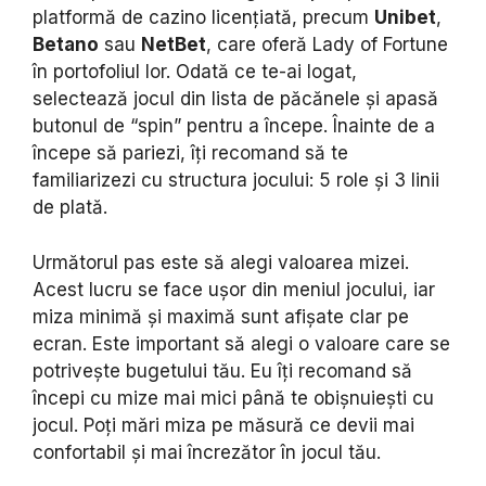
platformă de cazino licențiată, precum
Unibet
,
Betano
sau
NetBet
, care oferă Lady of Fortune
în portofoliul lor. Odată ce te-ai logat,
selectează jocul din lista de păcănele și apasă
butonul de “spin” pentru a începe. Înainte de a
începe să pariezi, îți recomand să te
familiarizezi cu structura jocului: 5 role și 3 linii
de plată.
Următorul pas este să alegi valoarea mizei.
Acest lucru se face ușor din meniul jocului, iar
miza minimă și maximă sunt afișate clar pe
ecran. Este important să alegi o valoare care se
potrivește bugetului tău. Eu îți recomand să
începi cu mize mai mici până te obișnuiești cu
jocul. Poți mări miza pe măsură ce devii mai
confortabil și mai încrezător în jocul tău.