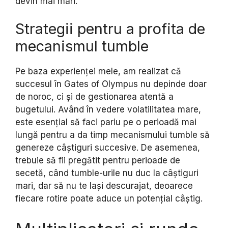
devin mai mari.
Strategii pentru a profita de
mecanismul tumble
Pe baza experienței mele, am realizat că
succesul în Gates of Olympus nu depinde doar
de noroc, ci și de gestionarea atentă a
bugetului. Având în vedere volatilitatea mare,
este esențial să faci pariu pe o perioadă mai
lungă pentru a da timp mecanismului tumble să
genereze câștiguri succesive. De asemenea,
trebuie să fii pregătit pentru perioade de
secetă, când tumble-urile nu duc la câștiguri
mari, dar să nu te lași descurajat, deoarece
fiecare rotire poate aduce un potențial câștig.