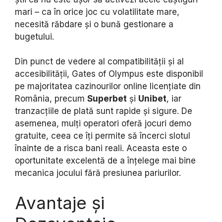
mari – ca în orice joc cu volatilitate mare,
necesită răbdare și o bună gestionare a
bugetului.
Din punct de vedere al compatibilității și al
accesibilității, Gates of Olympus este disponibil
pe majoritatea cazinourilor online licențiate din
România, precum
Superbet
și
Unibet
, iar
tranzacțiile de plată sunt rapide și sigure. De
asemenea, mulți operatori oferă jocuri demo
gratuite, ceea ce îți permite să încerci slotul
înainte de a risca bani reali. Aceasta este o
oportunitate excelentă de a înțelege mai bine
mecanica jocului fără presiunea pariurilor.
Avantaje și