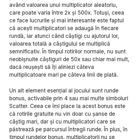
având valoarea unui multiplicator aleatoriu,
care poate varia între 2x și 500x. Totuși, ceea
ce face lucrurile și mai interesante este faptul
că acești multiplicatori se adaugă în fiecare
rundă, iar atunci când câștigi cu ajutorul lor,
valoarea totală a câștigului se multiplică
semnificativ. În timpul rotirilor normale, nu sunt
neobișnuite câștiguri de 50x sau chiar mai mult,
dacă reușești să îți aliniezi câteva
multiplicatoare mari pe câteva linii de plată.
Un alt element esențial al jocului sunt runde
bonus, activabile prin 4 sau mai multe simboluri
Scatter. Ceea ce îmi place la acest bonus este
că rotirile gratuite nu vin doar cu șanse de
câștig mari, dar și cu multiplicatori care se
păstrează pe parcursul întregii runde. În plus, în
timpul rundelor bonus, multiplicatorii nu se