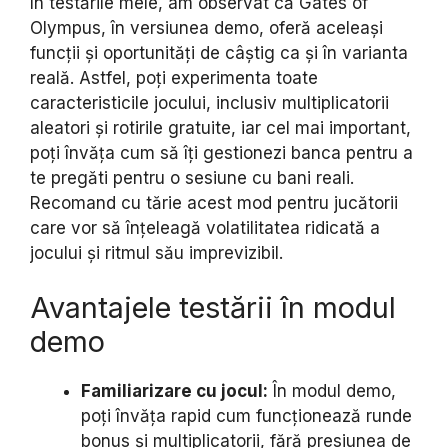
În testările mele, am observat că Gates of
Olympus, în versiunea demo, oferă aceleași
funcții și oportunități de câștig ca și în varianta
reală. Astfel, poți experimenta toate
caracteristicile jocului, inclusiv multiplicatorii
aleatori și rotirile gratuite, iar cel mai important,
poți învăța cum să îți gestionezi banca pentru a
te pregăti pentru o sesiune cu bani reali.
Recomand cu tărie acest mod pentru jucătorii
care vor să înțeleagă volatilitatea ridicată a
jocului și ritmul său imprevizibil.
Avantajele testării în modul
demo
Familiarizare cu jocul:
În modul demo,
poți învăța rapid cum funcționează runde
bonus și multiplicatorii, fără presiunea de