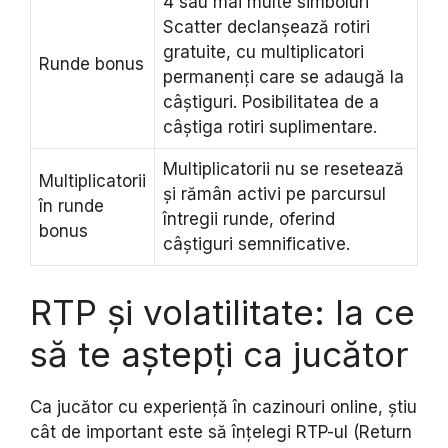
4 sau mai multe simboluri
Scatter declanșează rotiri
gratuite, cu multiplicatori
Runde bonus
permanenți care se adaugă la
câștiguri. Posibilitatea de a
câștiga rotiri suplimentare.
Multiplicatorii nu se resetează
Multiplicatorii
și rămân activi pe parcursul
în runde
întregii runde, oferind
bonus
câștiguri semnificative.
RTP și volatilitate: la ce
să te aștepți ca jucător
Ca jucător cu experiență în cazinouri online, știu
cât de important este să înțelegi RTP-ul (Return