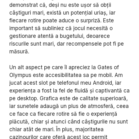
demonstrat că, deși nu este ușor să obții
câștiguri mari, există un potențial uriaș, iar
fiecare rotire poate aduce o surpriză. Este
important să subliniez că jocul necesită o
gestionare atentă a bugetului, deoarece
riscurile sunt mari, dar recompensele pot fi pe
măsură.
Un alt aspect pe care îl apreciez la Gates of
Olympus este accesibilitatea sa pe mobil. Am
jucat acest slot pe telefonul meu Android, iar
experiența a fost la fel de fluidă și captivantă ca
pe desktop. Grafica este de calitate superioară,
iar sunetele adaugă un plus de atmosferă, ceea
ce face ca fiecare rotire să fie o experiență
plăcută, chiar și atunci când câștigurile nu sunt
chiar atât de mari. În plus, majoritatea
cazinourilor care oferă acest joc permit