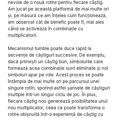
nevoie de o nouă rotire pentru fiecare câștig.
Am jucat pe această platformă de mai multe ori
și, pe măsură ce am înțeles cum funcționează,
am observat cât de benefic poate fi, mai ales
când se activează în combinație cu
multiplicatorii.
Mecanismul tumble poate duce rapid la
secvențe de câștiguri succesive. De exemplu,
dacă primești un câștig bun, simbolurile care
formează acea combinație sunt eliminate și noi
simboluri apar pe role. Acest proces se poate
întâmpla de mai multe ori pe parcursul unei
singure rotiri, sporind astfel șansele de câștiguri
multiple într-un singur ciclu de joc. În plus,
fiecare câștig nou generează posibilitatea unui
nou multiplicator, ceea ce poate transforma o
rotire obișnuită într-o experiență de câștig cu