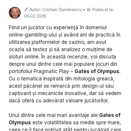
🖊️ Autor: Cristian Dumitrescu • 📅 Publicat la:
06.02.2026
Fiind un jucător cu experiență în domeniul
online-gambling-ului și având ani de practică în
utilizarea platformelor de cazino, am avut
ocazia să testez și să analizez o mulțime de
sloturi online. În această recenzie, voi discuta
despre unul dintre cele mai populare jocuri din
portofoliul Pragmatic Play –
Gates of Olympus
.
Cu o tematică inspirată din mitologia greacă,
acest păcănel se remarcă prin design-ul său
captivant și mecanicile inovative, dar să vedem
dacă oferă cu adevărat valoare jucătorilor.
Unul dintre cele mai mari avantaje ale
Gates of
Olympus
este volatilitatea sa medie spre mare,
ceea ce îl face potrivit atât pentru jucătorii care