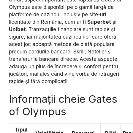
Olympus este disponibil pe o gamă largă de
platforme de cazinou, inclusiv pe site-uri
licențiate din România, cum ar fi
Superbet
și
Unibet
. Tranzacțiile financiare sunt rapide și
sigure, iar majoritatea cazinourilor care oferă
acest joc acceptă metode de plată populare
precum cardurile bancare, Skrill, Neteller și
transferurile bancare directe. Aceste aspecte
adaugă un plus de încredere și confort pentru
jucători, mai ales când vine vorba de retrageri
rapide și fără complicații.
Informații cheie Gates
of Olympus
Tipul