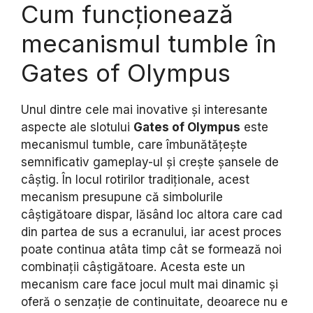
Cum funcționează
mecanismul tumble în
Gates of Olympus
Unul dintre cele mai inovative și interesante
aspecte ale slotului
Gates of Olympus
este
mecanismul tumble, care îmbunătățește
semnificativ gameplay-ul și crește șansele de
câștig. În locul rotirilor tradiționale, acest
mecanism presupune că simbolurile
câștigătoare dispar, lăsând loc altora care cad
din partea de sus a ecranului, iar acest proces
poate continua atâta timp cât se formează noi
combinații câștigătoare. Acesta este un
mecanism care face jocul mult mai dinamic și
oferă o senzație de continuitate, deoarece nu e