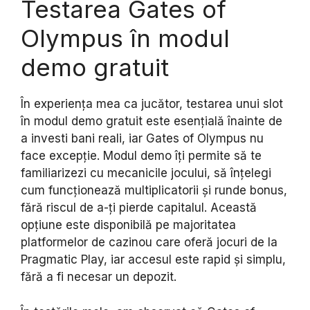
Testarea Gates of
Olympus în modul
demo gratuit
În experiența mea ca jucător, testarea unui slot
în modul demo gratuit este esențială înainte de
a investi bani reali, iar Gates of Olympus nu
face excepție. Modul demo îți permite să te
familiarizezi cu mecanicile jocului, să înțelegi
cum funcționează multiplicatorii și runde bonus,
fără riscul de a-ți pierde capitalul. Această
opțiune este disponibilă pe majoritatea
platformelor de cazinou care oferă jocuri de la
Pragmatic Play, iar accesul este rapid și simplu,
fără a fi necesar un depozit.