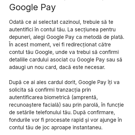
Google Pay
Odată ce ai selectat cazinoul, trebuie să te
autentifici în contul tău. La secțiunea pentru
depuneri, alegi Google Pay ca metodă de plată.
În acest moment, vei fi redirecționat către
contul tău Google, unde va trebui să confirmi
detaliile cardului asociat cu Google Pay sau să
adaugi un nou card, dacă este necesar.
După ce ai ales cardul dorit, Google Pay îți va
solicita să confirmi tranzacția prin
autentificarea biometrică (amprentă,
recunoaștere facială) sau prin parolă, în funcție
de setările telefonului tău. După confirmare,
fondurile vor fi procesate rapid și vor ajunge în
contul tău de joc aproape instantaneu.