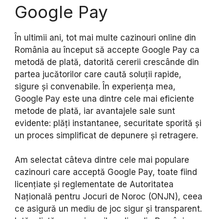
Google Pay
În ultimii ani, tot mai multe cazinouri online din
România au început să accepte Google Pay ca
metodă de plată, datorită cererii crescânde din
partea jucătorilor care caută soluții rapide,
sigure și convenabile. În experiența mea,
Google Pay este una dintre cele mai eficiente
metode de plată, iar avantajele sale sunt
evidente: plăți instantanee, securitate sporită și
un proces simplificat de depunere și retragere.
Am selectat câteva dintre cele mai populare
cazinouri care acceptă Google Pay, toate fiind
licențiate și reglementate de Autoritatea
Națională pentru Jocuri de Noroc (ONJN), ceea
ce asigură un mediu de joc sigur și transparent.