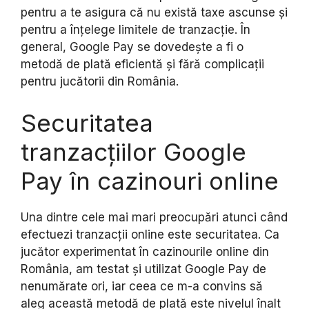
pentru a te asigura că nu există taxe ascunse și
pentru a înțelege limitele de tranzacție. În
general, Google Pay se dovedește a fi o
metodă de plată eficientă și fără complicații
pentru jucătorii din România.
Securitatea
tranzacțiilor Google
Pay în cazinouri online
Una dintre cele mai mari preocupări atunci când
efectuezi tranzacții online este securitatea. Ca
jucător experimentat în cazinourile online din
România, am testat și utilizat Google Pay de
nenumărate ori, iar ceea ce m-a convins să
aleg această metodă de plată este nivelul înalt