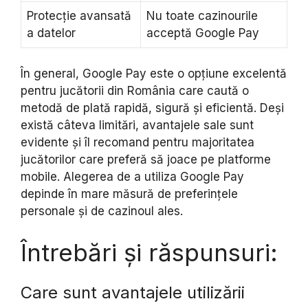
Protecție avansată
Nu toate cazinourile
a datelor
acceptă Google Pay
În general, Google Pay este o opțiune excelentă
pentru jucătorii din România care caută o
metodă de plată rapidă, sigură și eficientă. Deși
există câteva limitări, avantajele sale sunt
evidente și îl recomand pentru majoritatea
jucătorilor care preferă să joace pe platforme
mobile. Alegerea de a utiliza Google Pay
depinde în mare măsură de preferințele
personale și de cazinoul ales.
Întrebări și răspunsuri:
Care sunt avantajele utilizării