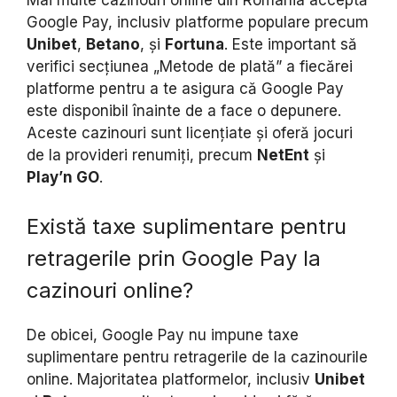
Google Pay, inclusiv platforme populare precum
Unibet
,
Betano
, și
Fortuna
. Este important să
verifici secțiunea „Metode de plată” a fiecărei
platforme pentru a te asigura că Google Pay
este disponibil înainte de a face o depunere.
Aceste cazinouri sunt licențiate și oferă jocuri
de la provideri renumiți, precum
NetEnt
și
Play’n GO
.
Există taxe suplimentare pentru
retragerile prin Google Pay la
cazinouri online?
De obicei, Google Pay nu impune taxe
suplimentare pentru retragerile de la cazinourile
online. Majoritatea platformelor, inclusiv
Unibet