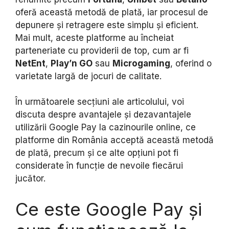
oferă această metodă de plată, iar procesul de
depunere și retragere este simplu și eficient.
Mai mult, aceste platforme au încheiat
parteneriate cu providerii de top, cum ar fi
NetEnt
,
Play’n GO
sau
Microgaming
, oferind o
varietate largă de jocuri de calitate.
În următoarele secțiuni ale articolului, voi
discuta despre avantajele și dezavantajele
utilizării Google Pay la cazinourile online, ce
platforme din România acceptă această metodă
de plată, precum și ce alte opțiuni pot fi
considerate în funcție de nevoile fiecărui
jucător.
Ce este Google Pay și