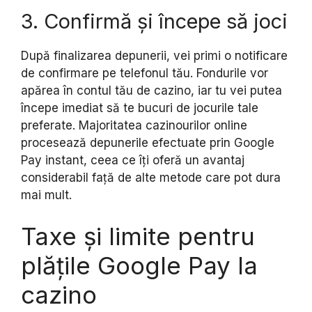
3. Confirmă și începe să joci
După finalizarea depunerii, vei primi o notificare
de confirmare pe telefonul tău. Fondurile vor
apărea în contul tău de cazino, iar tu vei putea
începe imediat să te bucuri de jocurile tale
preferate. Majoritatea cazinourilor online
procesează depunerile efectuate prin Google
Pay instant, ceea ce îți oferă un avantaj
considerabil față de alte metode care pot dura
mai mult.
Taxe și limite pentru
plățile Google Pay la
cazino