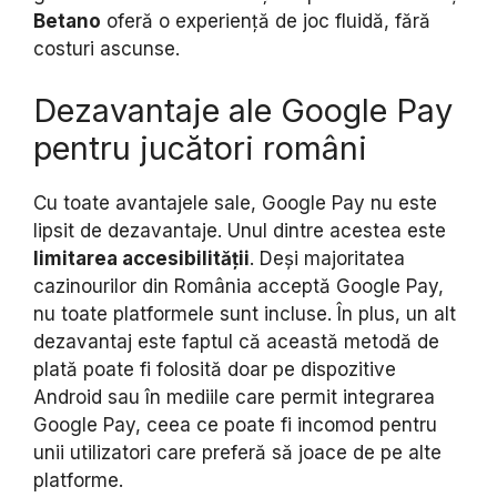
Betano
oferă o experiență de joc fluidă, fără
costuri ascunse.
Dezavantaje ale Google Pay
pentru jucători români
Cu toate avantajele sale, Google Pay nu este
lipsit de dezavantaje. Unul dintre acestea este
limitarea accesibilității
. Deși majoritatea
cazinourilor din România acceptă Google Pay,
nu toate platformele sunt incluse. În plus, un alt
dezavantaj este faptul că această metodă de
plată poate fi folosită doar pe dispozitive
Android sau în mediile care permit integrarea
Google Pay, ceea ce poate fi incomod pentru
unii utilizatori care preferă să joace de pe alte
platforme.