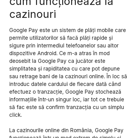
cum funcționează la
cazinouri
Google Pay este un sistem de plăți mobile care
permite utilizatorilor să facă plăți rapide și
sigure prin intermediul telefoanelor sau altor
dispozitive Android. Ce m-a atras în mod
deosebit la Google Pay ca jucător este
simplitatea și rapiditatea cu care pot depune
sau retrage bani de la cazinouri online. În loc să
introduc datele cardului de fiecare dată când
efectuez o tranzacție, Google Pay stochează
informațiile într-un singur loc, iar tot ce trebuie
să fac este să confirm tranzacția cu un simplu
click.
La cazinourile online din România, Google Pay