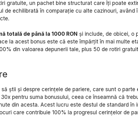
i gratuite, un pachet bine structurat care îți poate extin
 de echilibrată în comparație cu alte cazinouri, având î
cte.
ă totală de până la 1000 RON
și include, de obicei, o 
place la acest bonus este că este împărțit în mai multe et
00% din valoarea depunerii tale, plus 50 de rotiri gratui
re
să știi și despre cerințele de pariere, care sunt o parte e
de 30x pentru suma bonusului, ceea ce înseamnă că trebu
inute din acesta. Acest lucru este destul de standard în 
jocuri care contribuie 100% la progresul cerințelor de par