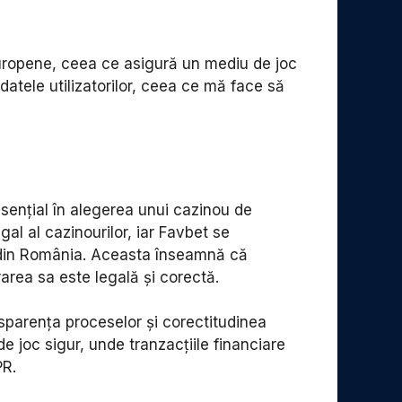
i europene, ceea ce asigură un mediu de joc
datele utilizatorilor, ceea ce mă face să
sențial în alegerea unui cazinou de
al al cazinourilor, iar Favbet se
) din România. Aceasta înseamnă că
area sa este legală și corectă.
sparența proceselor și corectitudinea
 joc sigur, unde tranzacțiile financiare
PR.