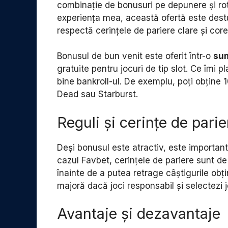
combinație de bonusuri pe depunere și rotir
experiența mea, această ofertă este destul
respectă cerințele de pariere clare și core
Bonusul de bun venit este oferit într-o
sum
gratuite pentru jocuri de tip slot. Ce îmi 
bine bankroll-ul. De exemplu, poți obține 1
Dead sau Starburst.
Reguli și cerințe de parie
Deși bonusul este atractiv, este important 
cazul Favbet, cerințele de pariere sunt 
înainte de a putea retrage câștigurile obț
majoră dacă joci responsabil și selectezi 
Avantaje și dezavantaje