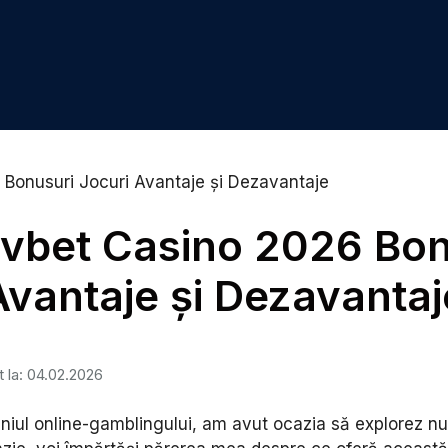
Bonusuri Jocuri Avantaje și Dezavantaje
vbet Casino 2026 Bon
Avantaje și Dezavantaj
t la: 04.02.2026
niul online-gamblingului, am avut ocazia să explorez n