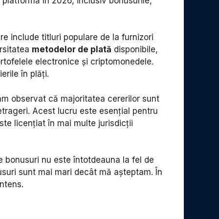
platformă în 2026, inclusiv bonusurile,
are include titluri populare de la furnizori
rsitatea
metodelor de plată
disponibile,
ortofelele electronice și criptomonedele.
rile în plăți.
am observat că majoritatea cererilor sunt
etrageri. Acest lucru este esențial pentru
te licențiat în mai multe jurisdicții
e bonusuri nu este întotdeauna la fel de
nusuri sunt mai mari decât mă așteptam. În
ntens.