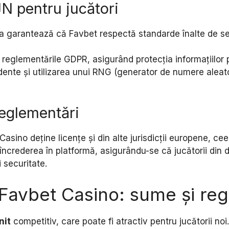
N pentru jucători
a garantează că Favbet respectă standarde înalte de sec
reglementările GDPR, asigurând protecția informațiilor pe
ente și utilizarea unui RNG (generator de numere aleatori
reglementări
asino deține licențe și din alte jurisdicții europene, ce
încrederea în platformă, asigurându-se că jucătorii din d
 securitate.
Favbet Casino: sume și regu
nit
competitiv, care poate fi atractiv pentru jucătorii no