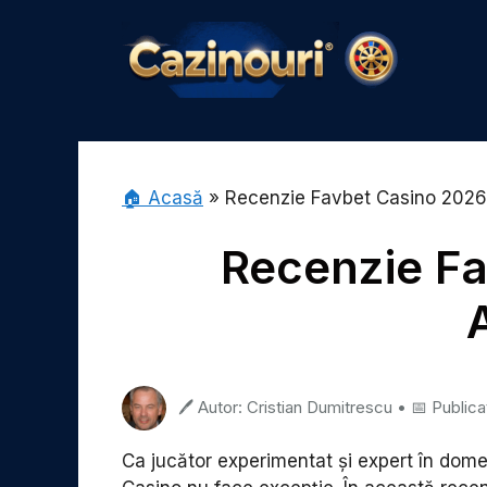
Skip
to
content
🏠 Acasă
»
Recenzie Favbet Casino 2026 
Recenzie Fa
🖊️ Autor: Cristian Dumitrescu • 📅 Publica
Ca jucător experimentat și expert în dome