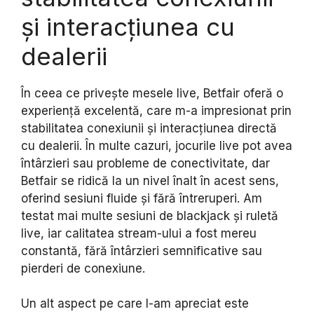
și interacțiunea cu
dealerii
În ceea ce privește mesele live, Betfair oferă o
experiență excelentă, care m-a impresionat prin
stabilitatea conexiunii și interacțiunea directă
cu dealerii. În multe cazuri, jocurile live pot avea
întârzieri sau probleme de conectivitate, dar
Betfair se ridică la un nivel înalt în acest sens,
oferind sesiuni fluide și fără întreruperi. Am
testat mai multe sesiuni de blackjack și ruletă
live, iar calitatea stream-ului a fost mereu
constantă, fără întârzieri semnificative sau
pierderi de conexiune.
Un alt aspect pe care l-am apreciat este