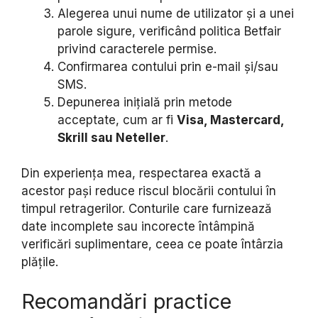
Alegerea unui nume de utilizator și a unei
parole sigure, verificând politica Betfair
privind caracterele permise.
Confirmarea contului prin e-mail și/sau
SMS.
Depunerea inițială prin metode
acceptate, cum ar fi
Visa, Mastercard,
Skrill sau Neteller
.
Din experiența mea, respectarea exactă a
acestor pași reduce riscul blocării contului în
timpul retragerilor. Conturile care furnizează
date incomplete sau incorecte întâmpină
verificări suplimentare, ceea ce poate întârzia
plățile.
Recomandări practice