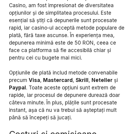
Casino, am fost impresionat de diversitatea
opțiunilor și de simplitatea procesului. Este
esențial să știți că depunerile sunt procesate
rapid, iar casino-ul acceptă metode populare de
plată, fără taxe ascunse. În experiența mea,
depunerea minimă este de 50 RON, ceea ce
face ca platforma să fie accesibilă chiar și
pentru cei cu bugete mai mici.
Opțiunile de plată includ metode convenabile
precum
Visa
,
Mastercard
,
Skrill
,
Neteller
și
Paypal
. Toate aceste opțiuni sunt extrem de
rapide, iar procesul de depunere durează doar
câteva minute. În plus, plățile sunt procesate
instant, așa că nu va trebui să așteptați mult
până să începeți să jucați.