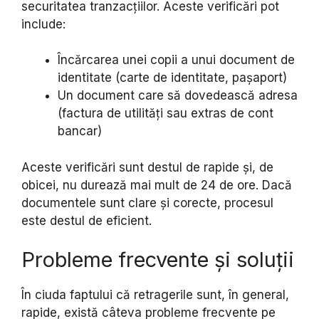
securitatea tranzacțiilor. Aceste verificări pot
include:
Încărcarea unei copii a unui document de
identitate (carte de identitate, pașaport)
Un document care să dovedească adresa
(factura de utilități sau extras de cont
bancar)
Aceste verificări sunt destul de rapide și, de
obicei, nu durează mai mult de 24 de ore. Dacă
documentele sunt clare și corecte, procesul
este destul de eficient.
Probleme frecvente și soluții
În ciuda faptului că retragerile sunt, în general,
rapide, există câteva probleme frecvente pe