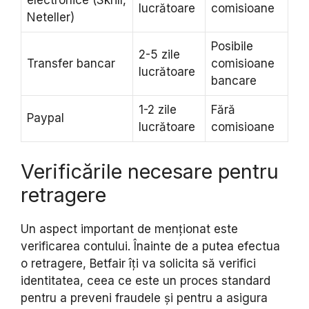
electronice (Skrill,
lucrătoare
comisioane
Neteller)
Posibile
2-5 zile
Transfer bancar
comisioane
lucrătoare
bancare
1-2 zile
Fără
Paypal
lucrătoare
comisioane
Verificările necesare pentru
retragere
Un aspect important de menționat este
verificarea contului. Înainte de a putea efectua
o retragere, Betfair îți va solicita să verifici
identitatea, ceea ce este un proces standard
pentru a preveni fraudele și pentru a asigura