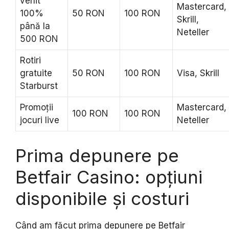
venit
Mastercard,
100%
50 RON
100 RON
Skrill,
până la
Neteller
500 RON
Rotiri
gratuite
50 RON
100 RON
Visa, Skrill
Starburst
Promoții
Mastercard,
100 RON
100 RON
jocuri live
Neteller
Prima depunere pe
Betfair Casino: opțiuni
disponibile și costuri
Când am făcut prima depunere pe Betfair