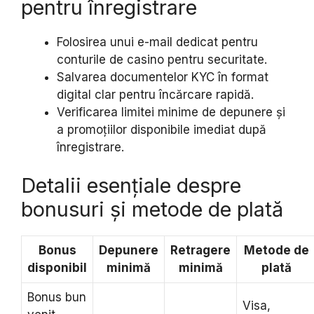
pentru înregistrare
Folosirea unui e-mail dedicat pentru
conturile de casino pentru securitate.
Salvarea documentelor KYC în format
digital clar pentru încărcare rapidă.
Verificarea limitei minime de depunere și
a promoțiilor disponibile imediat după
înregistrare.
Detalii esențiale despre
bonusuri și metode de plată
Bonus
Depunere
Retragere
Metode de
disponibil
minimă
minimă
plată
Bonus bun
Visa,