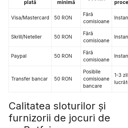
plată
minimă
proc
Fără
Visa/Mastercard
50 RON
Instan
comisioane
Fără
Skrill/Neteller
50 RON
Instan
comisioane
Fără
Paypal
50 RON
Instan
comisioane
Posibile
1-3 zi
Transfer bancar
50 RON
comisioane
lucră
bancare
Calitatea sloturilor și
furnizorii de jocuri de