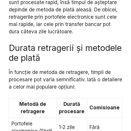
sunt procesate rapid, însă timpul de așteptare
depinde de metoda de plată aleasă. De obicei,
retragerile prin portofele electronice sunt cele
mai rapide, iar cele prin transfer bancar pot
dura câteva zile lucrătoare.
Durata retragerii și metodele
de plată
În funcție de metoda de retragere, timpii de
procesare pot varia semnificativ. Iată o detaliere
a celor mai populare opțiuni:
Metodă de
Durată
Comisioane
retragere
procesare
Portofele
1-2 zile
Fără