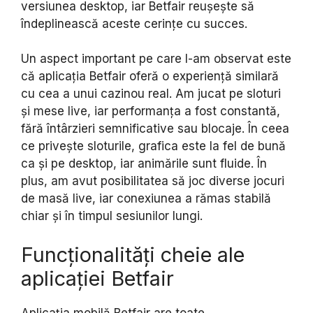
versiunea desktop, iar Betfair reușește să
îndeplinească aceste cerințe cu succes.
Un aspect important pe care l-am observat este
că aplicația Betfair oferă o experiență similară
cu cea a unui cazinou real. Am jucat pe sloturi
și mese live, iar performanța a fost constantă,
fără întârzieri semnificative sau blocaje. În ceea
ce privește sloturile, grafica este la fel de bună
ca și pe desktop, iar animările sunt fluide. În
plus, am avut posibilitatea să joc diverse jocuri
de masă live, iar conexiunea a rămas stabilă
chiar și în timpul sesiunilor lungi.
Funcționalități cheie ale
aplicației Betfair
Aplicația mobilă Betfair are toate