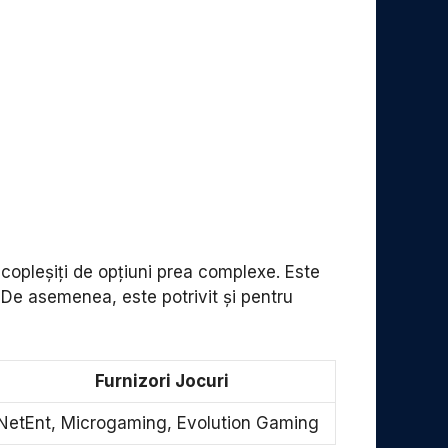
 copleșiți de opțiuni prea complexe. Este
. De asemenea, este potrivit și pentru
Furnizori Jocuri
NetEnt, Microgaming, Evolution Gaming