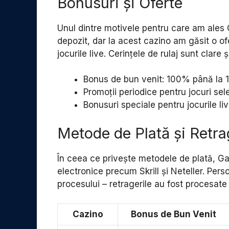
Bonusuri și Oferte
Unul dintre motivele pentru care am ales 
depozit, dar la acest cazino am găsit o of
jocurile live. Cerințele de rulaj sunt clare 
Bonus de bun venit: 100% până la
Promoții periodice pentru jocuri sel
Bonusuri speciale pentru jocurile li
Metode de Plată și Retra
În ceea ce privește metodele de plată, Ga
electronice precum Skrill și Neteller. Perso
procesului – retragerile au fost procesate
Cazino
Bonus de Bun Venit