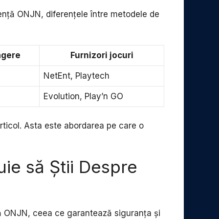
cență ONJN, diferențele între metodele de
agere
Furnizori jocuri
NetEnt, Playtech
Evolution, Play’n GO
 articol. Asta este abordarea pe care o
ie să Știi Despre
ă ONJN, ceea ce garantează siguranța și