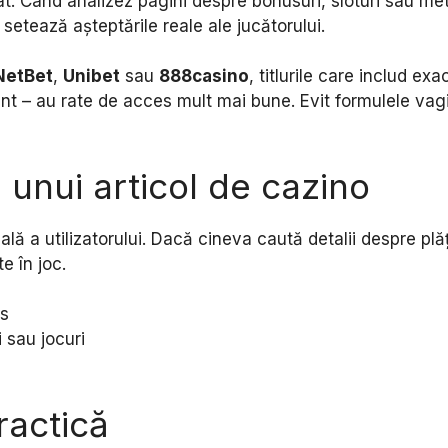
norat. Când analizez pagini despre bonusuri, sloturi sau m
l setează așteptările reale ale jucătorului.
NetBet
,
Unibet
sau
888casino
, titlurile care includ ex
Ent – au rate de acces mult mai bune. Evit formulele vag
l unui articol de cazino
ală a utilizatorului. Dacă cineva caută detalii despre plă
e în joc.
us
i sau jocuri
ractică