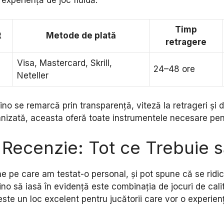
Timp
t
Metode de plată
retragere
Visa, Mastercard, Skrill,
24–48 ore
Neteller
se remarcă prin transparență, viteză la retrageri și dive
anizată, aceasta oferă toate instrumentele necesare pent
ecenzie: Tot ce Trebuie să
 pe care am testat-o personal, și pot spune că se ridic
no să iasă în evidență este combinația de jocuri de cali
ste un loc excelent pentru jucătorii care vor o experien