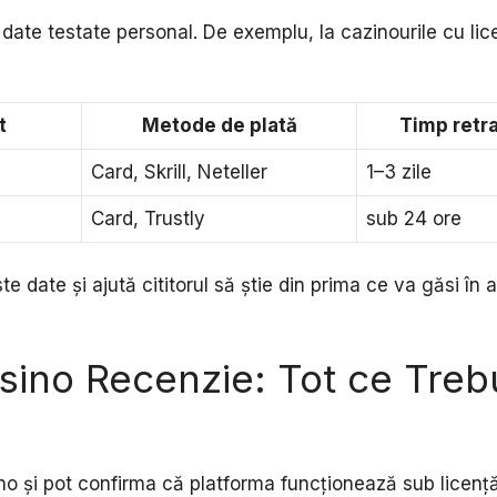
 date testate personal. De exemplu, la cazinourile cu li
t
Metode de plată
Timp retr
Card, Skrill, Neteller
1–3 zile
Card, Trustly
sub 24 ore
te date și ajută cititorul să știe din prima ce va găsi în
no Recenzie: Tot ce Trebu
o și pot confirma că platforma funcționează sub licenț