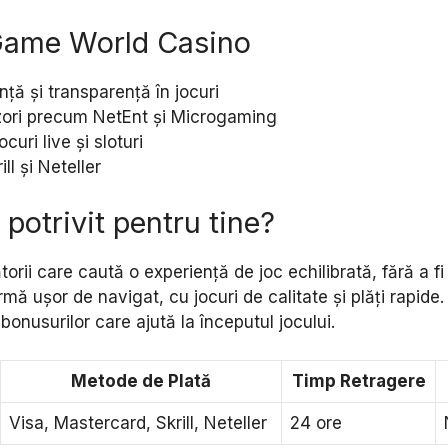
 Game World Casino
nță și transparență în jocuri
nizori precum NetEnt și Microgaming
curi live și sloturi
ll și Neteller
otrivit pentru tine?
rii care caută o experiență de joc echilibrată, fără a fi
rmă ușor de navigat, cu jocuri de calitate și plăți rapide
a bonusurilor care ajută la începutul jocului.
Metode de Plată
Timp Retragere
Visa, Mastercard, Skrill, Neteller
24 ore