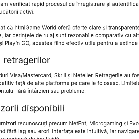
 am verificat rapid procesul de înregistrare și autentificar
cătorii activi.
at că htmlGame World oferă oferte clare și transparente
 iar cerințele de rulaj sunt rezonabile comparativ cu alte
și Play’n GO, acestea fiind efectiv utile pentru a extinde
 retragerilor
duri Visa/Mastercard, Skrill și Neteller. Retragerile au 
itiv față de alte platforme pe care le folosesc. Limitel
tului fără întârzieri sau probleme.
zorii disponibili
rnizori recunoscuți precum NetEnt, Microgaming și Evol
 fără lag sau erori. Interfața este intuitivă, iar navigarea
experiență de joc fluidă.