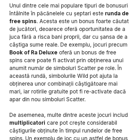
Unul dintre cele mai populare tipuri de bonusuri
întâlnite în păcănelele cu șeptari este
runda de
free spins
. Acesta este un bonus foarte căutat
de jucători, deoarece oferă oportunitatea de a
juca fără a risca bani proprii, dar cu șansa de a
câștiga sume reale. De exemplu, jocuri precum
Book of Ra Deluxe
oferă un bonus de free
spins care poate fi activat prin obținerea unui
anumit număr de simboluri Scatter pe role. În
această rundă, simbolurile Wild pot ajuta la
obținerea unor combinații câștigătoare mai
mari, iar rotirile gratuite pot fi re-activate dacă
apar din nou simboluri Scatter.
De asemenea, multe dintre aceste jocuri includ
multiplicatori
care pot crește considerabil
câștigurile obținute în timpul rundelor de free
spins. Un exemplu de joc cu un astfel de bonus