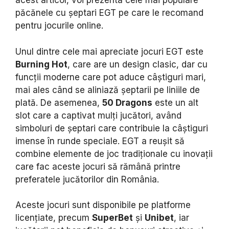
acest articol, voi prezenta cele mai populare
păcănele cu șeptari EGT pe care le recomand
pentru jocurile online.
Unul dintre cele mai apreciate jocuri EGT este
Burning Hot
, care are un design clasic, dar cu
funcții moderne care pot aduce câștiguri mari,
mai ales când se aliniază șeptarii pe liniile de
plată. De asemenea,
50 Dragons
este un alt
slot care a captivat mulți jucători, având
simboluri de șeptari care contribuie la câștiguri
imense în runde speciale. EGT a reușit să
combine elemente de joc tradiționale cu inovații
care fac aceste jocuri să rămână printre
preferatele jucătorilor din România.
Aceste jocuri sunt disponibile pe platforme
licențiate, precum
SuperBet
și
Unibet
, iar