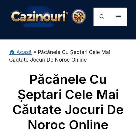
Skip
to
Menu
content
🏠 Acasă
»
Păcănele Cu Șeptari Cele Mai
Căutate Jocuri De Noroc Online
Păcănele Cu
Șeptari Cele Mai
Căutate Jocuri De
Noroc Online