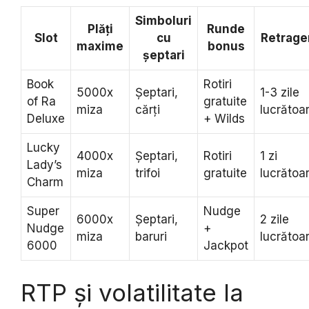
Simboluri
Plăți
Runde
Slot
cu
Retrage
maxime
bonus
șeptari
Book
Rotiri
5000x
Șeptari,
1-3 zile
of Ra
gratuite
miza
cărți
lucrătoa
Deluxe
+ Wilds
Lucky
4000x
Șeptari,
Rotiri
1 zi
Lady’s
miza
trifoi
gratuite
lucrătoa
Charm
Super
Nudge
6000x
Șeptari,
2 zile
Nudge
+
miza
baruri
lucrătoa
6000
Jackpot
RTP și volatilitate la