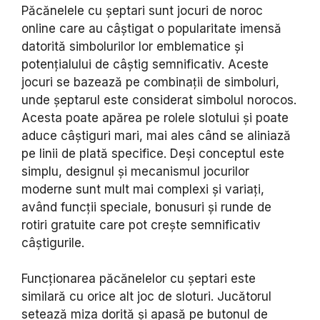
Păcănelele cu șeptari sunt jocuri de noroc
online care au câștigat o popularitate imensă
datorită simbolurilor lor emblematice și
potențialului de câștig semnificativ. Aceste
jocuri se bazează pe combinații de simboluri,
unde șeptarul este considerat simbolul norocos.
Acesta poate apărea pe rolele slotului și poate
aduce câștiguri mari, mai ales când se aliniază
pe linii de plată specifice. Deși conceptul este
simplu, designul și mecanismul jocurilor
moderne sunt mult mai complexi și variați,
având funcții speciale, bonusuri și runde de
rotiri gratuite care pot crește semnificativ
câștigurile.
Funcționarea păcănelelor cu șeptari este
similară cu orice alt joc de sloturi. Jucătorul
setează miza dorită și apasă pe butonul de