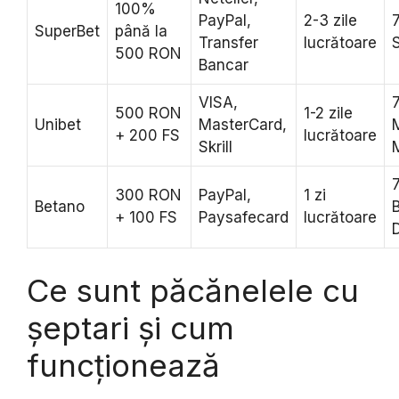
100%
PayPal,
2-3 zile
7
SuperBet
până la
Transfer
lucrătoare
500 RON
Bancar
VISA,
7
500 RON
1-2 zile
Unibet
MasterCard,
+ 200 FS
lucrătoare
Skrill
300 RON
PayPal,
1 zi
Betano
+ 100 FS
Paysafecard
lucrătoare
Ce sunt păcănelele cu
șeptari și cum
funcționează