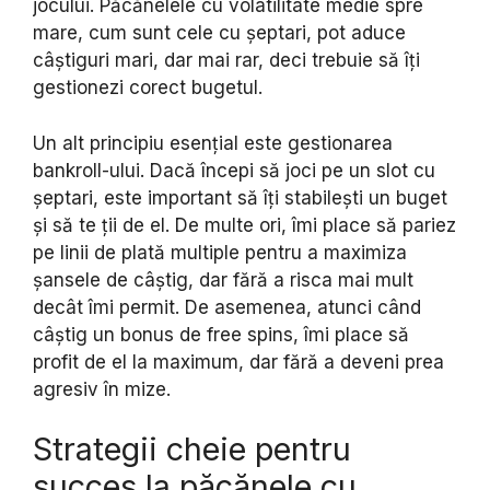
jocului. Păcănelele cu volatilitate medie spre
mare, cum sunt cele cu șeptari, pot aduce
câștiguri mari, dar mai rar, deci trebuie să îți
gestionezi corect bugetul.
Un alt principiu esențial este gestionarea
bankroll-ului. Dacă începi să joci pe un slot cu
șeptari, este important să îți stabilești un buget
și să te ții de el. De multe ori, îmi place să pariez
pe linii de plată multiple pentru a maximiza
șansele de câștig, dar fără a risca mai mult
decât îmi permit. De asemenea, atunci când
câștig un bonus de free spins, îmi place să
profit de el la maximum, dar fără a deveni prea
agresiv în mize.
Strategii cheie pentru
succes la păcănele cu