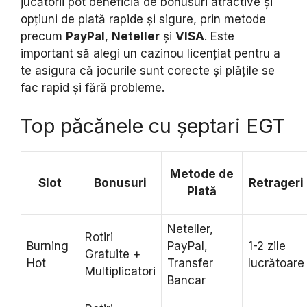
jucătorii pot beneficia de bonusuri atractive și
opțiuni de plată rapide și sigure, prin metode
precum
PayPal
,
Neteller
și
VISA
. Este
important să alegi un cazinou licențiat pentru a
te asigura că jocurile sunt corecte și plățile se
fac rapid și fără probleme.
Top păcănele cu șeptari EGT
Metode de
Slot
Bonusuri
Retrageri
Plată
Neteller,
Rotiri
Burning
PayPal,
1-2 zile
Gratuite +
Hot
Transfer
lucrătoare
Multiplicatori
Bancar