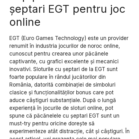
șeptari EGT pentru joc
online
EGT (Euro Games Technology) este un provider
renumit în industria jocurilor de noroc online,
cunoscut pentru crearea unor păcănele
captivante, cu grafici excelente și mecanici
inovativi. Sloturile cu șeptari de la EGT sunt
foarte populare în rândul jucătorilor din
România, datorită combinației de simboluri
clasice și funcționalităților bonus care pot
aduce câștiguri substanțiale. După o lungă
experiență în jocurile de sloturi online, pot
spune că păcănelele cu șeptari EGT sunt un
must-try pentru oricine dorește să
experimenteze atât distracție, cât și câștiguri. În