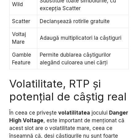
Substituie toate simbolurile, cu
Wild
excepția Scatter
Scatter
Declanșează rotirile gratuite
Voltaj
Adaugă multiplicatori la câștiguri
Mare
Gamble
Permite dublarea câștigurilor
Feature
alegând culoarea unei cărți
Volatilitate, RTP și
potențial de câștig real
În ceea ce privește
volatilitatea
jocului
Danger
High Voltage
, este important de menționat că
acest slot are o volatilitate mare, ceea ce
înseamnă că, deși câștigurile nu sunt foarte