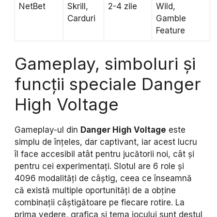
NetBet
Skrill,
2-4 zile
Wild,
Carduri
Gamble
Feature
Gameplay, simboluri și
funcții speciale Danger
High Voltage
Gameplay-ul din
Danger High Voltage
este
simplu de înțeles, dar captivant, iar acest lucru
îl face accesibil atât pentru jucătorii noi, cât și
pentru cei experimentați. Slotul are 6 role și
4096 modalități de câștig, ceea ce înseamnă
că există multiple oportunități de a obține
combinații câștigătoare pe fiecare rotire. La
prima vedere, grafica și tema jocului sunt destul