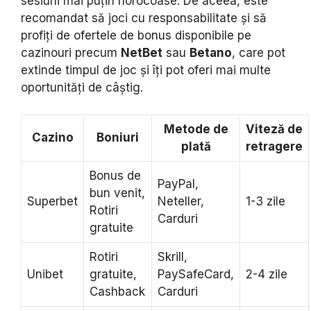
sesiuni mai puțin norocoase. De aceea, este
recomandat să joci cu responsabilitate și să
profiți de ofertele de bonus disponibile pe
cazinouri precum
NetBet
sau
Betano
, care pot
extinde timpul de joc și îți pot oferi mai multe
oportunități de câștig.
Metode de
Viteză de
Cazino
Boniuri
plată
retragere
Bonus de
PayPal,
bun venit,
Superbet
Neteller,
1-3 zile
Rotiri
Carduri
gratuite
Rotiri
Skrill,
Unibet
gratuite,
PaySafeCard,
2-4 zile
Cashback
Carduri