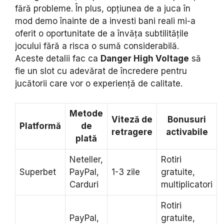
fără probleme. În plus, opțiunea de a juca în
mod demo înainte de a investi bani reali mi-a
oferit o oportunitate de a învăța subtilitățile
jocului fără a risca o sumă considerabilă.
Aceste detalii fac ca
Danger High Voltage
să
fie un slot cu adevărat de încredere pentru
jucătorii care vor o experiență de calitate.
Metode
Viteză de
Bonusuri
Platformă
de
retragere
activabile
plată
Neteller,
Rotiri
Superbet
PayPal,
1-3 zile
gratuite,
Carduri
multiplicatori
Rotiri
PayPal,
gratuite,