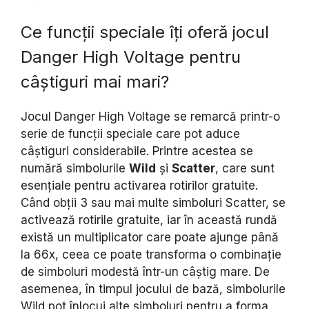
Ce funcții speciale îți oferă jocul
Danger High Voltage pentru
câștiguri mai mari?
Jocul Danger High Voltage se remarcă printr-o
serie de funcții speciale care pot aduce
câștiguri considerabile. Printre acestea se
numără simbolurile
Wild
și
Scatter
, care sunt
esențiale pentru activarea rotirilor gratuite.
Când obții 3 sau mai multe simboluri Scatter, se
activează rotirile gratuite, iar în această rundă
există un multiplicator care poate ajunge până
la 66x, ceea ce poate transforma o combinație
de simboluri modestă într-un câștig mare. De
asemenea, în timpul jocului de bază, simbolurile
Wild pot înlocui alte simboluri pentru a forma