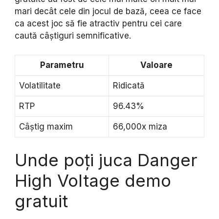
mari decât cele din jocul de bază, ceea ce face
ca acest joc să fie atractiv pentru cei care
caută câștiguri semnificative.
Parametru
Valoare
Volatilitate
Ridicată
RTP
96.43%
Câștig maxim
66,000x miza
Unde poți juca Danger
High Voltage demo
gratuit