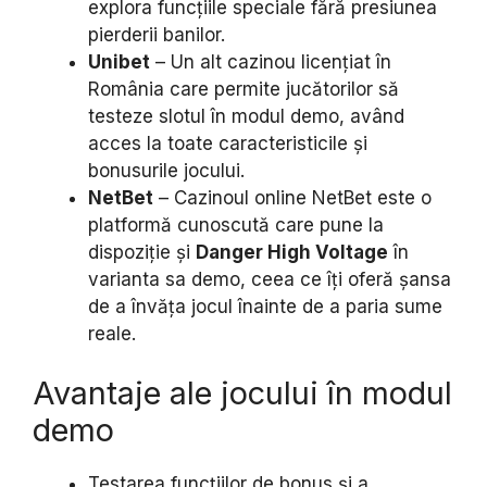
explora funcțiile speciale fără presiunea
pierderii banilor.
Unibet
– Un alt cazinou licențiat în
România care permite jucătorilor să
testeze slotul în modul demo, având
acces la toate caracteristicile și
bonusurile jocului.
NetBet
– Cazinoul online NetBet este o
platformă cunoscută care pune la
dispoziție și
Danger High Voltage
în
varianta sa demo, ceea ce îți oferă șansa
de a învăța jocul înainte de a paria sume
reale.
Avantaje ale jocului în modul
demo
Testarea funcțiilor de bonus și a