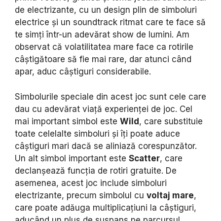
de electrizante, cu un design plin de simboluri
electrice și un soundtrack ritmat care te face să
te simți într-un adevărat show de lumini. Am
observat că volatilitatea mare face ca rotirile
câștigătoare să fie mai rare, dar atunci când
apar, aduc câștiguri considerabile.
Simbolurile speciale din acest joc sunt cele care
dau cu adevărat viață experienței de joc. Cel
mai important simbol este
Wild
, care substituie
toate celelalte simboluri și îți poate aduce
câștiguri mari dacă se aliniază corespunzător.
Un alt simbol important este
Scatter
, care
declanșează funcția de rotiri gratuite. De
asemenea, acest joc include simboluri
electrizante, precum simbolul cu
voltaj mare
,
care poate adăuga multiplicațiuni la câștiguri,
aducând un plus de suspans pe parcursul