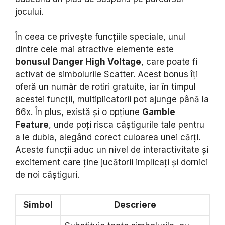
jocului.
În ceea ce privește funcțiile speciale, unul
dintre cele mai atractive elemente este
bonusul Danger High Voltage
, care poate fi
activat de simbolurile Scatter. Acest bonus îți
oferă un număr de rotiri gratuite, iar în timpul
acestei funcții, multiplicatorii pot ajunge până la
66x. În plus, există și o opțiune
Gamble
Feature
, unde poți risca câștigurile tale pentru
a le dubla, alegând corect culoarea unei cărți.
Aceste funcții aduc un nivel de interactivitate și
excitement care ține jucătorii implicați și dornici
de noi câștiguri.
Simbol
Descriere