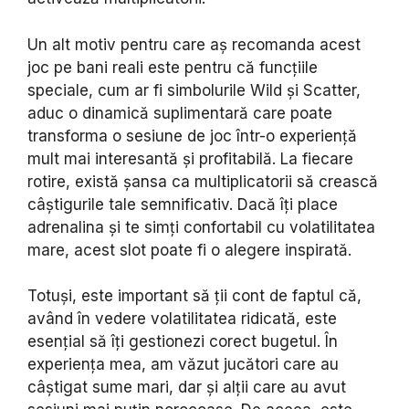
Un alt motiv pentru care aș recomanda acest
joc pe bani reali este pentru că funcțiile
speciale, cum ar fi simbolurile Wild și Scatter,
aduc o dinamică suplimentară care poate
transforma o sesiune de joc într-o experiență
mult mai interesantă și profitabilă. La fiecare
rotire, există șansa ca multiplicatorii să crească
câștigurile tale semnificativ. Dacă îți place
adrenalina și te simți confortabil cu volatilitatea
mare, acest slot poate fi o alegere inspirată.
Totuși, este important să ții cont de faptul că,
având în vedere volatilitatea ridicată, este
esențial să îți gestionezi corect bugetul. În
experiența mea, am văzut jucători care au
câștigat sume mari, dar și alții care au avut