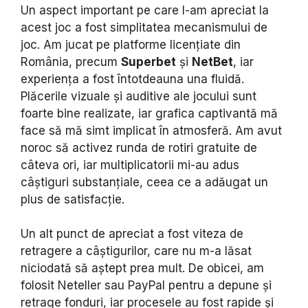
Un aspect important pe care l-am apreciat la
acest joc a fost simplitatea mecanismului de
joc. Am jucat pe platforme licențiate din
România, precum
Superbet
și
NetBet
, iar
experiența a fost întotdeauna una fluidă.
Plăcerile vizuale și auditive ale jocului sunt
foarte bine realizate, iar grafica captivantă mă
face să mă simt implicat în atmosferă. Am avut
noroc să activez runda de rotiri gratuite de
câteva ori, iar multiplicatorii mi-au adus
câștiguri substanțiale, ceea ce a adăugat un
plus de satisfacție.
Un alt punct de apreciat a fost viteza de
retragere a câștigurilor, care nu m-a lăsat
niciodată să aștept prea mult. De obicei, am
folosit Neteller sau PayPal pentru a depune și
retrage fonduri, iar procesele au fost rapide și