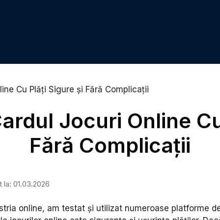
ne Cu Plăți Sigure și Fără Complicații
rdul Jocuri Online Cu 
Fără Complicații
t la: 01.03.2026
stria online, am testat și utilizat numeroase platforme d