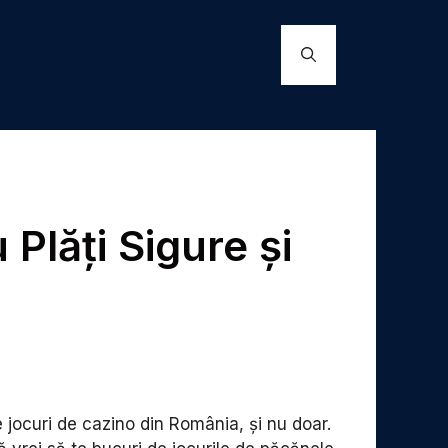
Plăți Sigure și
e jocuri de cazino din România, și nu doar.