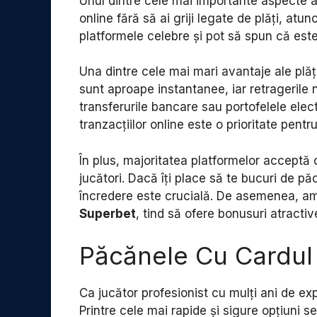
Unul dintre cele mai importante aspecte ale
online fără să ai griji legate de plăți, atu
platformele celebre și pot să spun că este
Una dintre cele mai mari avantaje ale plăț
sunt aproape instantanee, iar retragerile 
transferurile bancare sau portofelele elec
tranzacțiilor online este o prioritate pentr
În plus, majoritatea platformelor acceptă
jucători. Dacă îți place să te bucuri de păc
încredere este crucială. De asemenea, am 
Superbet
, tind să ofere bonusuri atracti
Păcănele Cu Cardul 
Ca jucător profesionist cu mulți ani de ex
Printre cele mai rapide și sigure opțiuni s