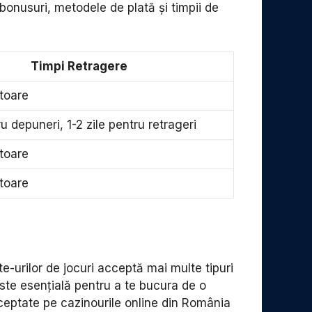
onusuri, metodele de plată și timpii de
Timpi Retragere
ătoare
u depuneri, 1-2 zile pentru retrageri
ătoare
ătoare
e-urilor de jocuri acceptă mai multe tipuri
este esențială pentru a te bucura de o
cceptate pe cazinourile online din România