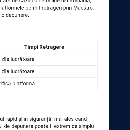
ate de cazinourile online din România,
latformele permit retrageri prin Maestro.
ce o depunere.
Timpi Retragere
 zile lucrătoare
 zile lucrătoare
rifică platforma
l rapid și în siguranță, mai ales când
ul de depunere poate fi extrem de simplu