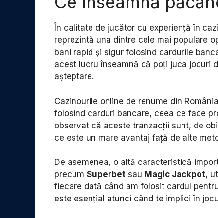
Ce înseamnă păcănel
În calitate de jucător cu experiență în ca
reprezintă una dintre cele mai populare op
bani rapid și sigur folosind cardurile ban
acest lucru înseamnă că poți juca jocuri d
așteptare.
Cazinourile online de renume din România
folosind carduri bancare, ceea ce face pr
observat că aceste tranzacții sunt, de obic
ce este un mare avantaj față de alte metod
De asemenea, o altă caracteristică importa
precum
Superbet
sau
Magic Jackpot
, u
fiecare dată când am folosit cardul pentr
este esențial atunci când te implici în jocu