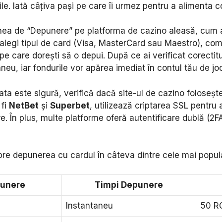
utile. Iată câțiva pași pe care îi urmez pentru a alimenta 
unea de “Depunere” pe platforma de cazino aleasă, cum a
 alegi tipul de card (Visa, MasterCard sau Maestro), com
 pe care dorești să o depui. După ce ai verificat corectit
neu, iar fondurile vor apărea imediat în contul tău de jo
plata este sigură, verifică dacă site-ul de cazino foloseș
 fi
NetBet
și
Superbet
, utilizează criptarea SSL pentru a
ure. În plus, multe platforme oferă autentificare dublă (
spre depunerea cu cardul în câteva dintre cele mai popula
unere
Timpi Depunere
Instantaneu
50 R