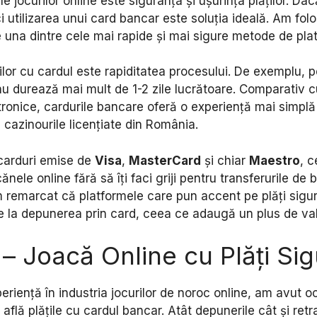
 jocurilor online este siguranța și ușurința plăților. Da
nci utilizarea unui card bancar este soluția ideală. Am folo
 una dintre cele mai rapide și mai sigure metode de plat
ilor cu cardul este rapiditatea procesului. De exemplu, p
nu durează mai mult de 1-2 zile lucrătoare. Comparativ c
tronice, cardurile bancare oferă o experiență mai simplă 
u cazinourile licențiate din România.
 carduri emise de
Visa
,
MasterCard
și chiar
Maestro
, c
ănele online fără să îți faci griji pentru transferurile de
remarcat că platformele care pun accent pe plăți sigure
ve la depunerea prin card, ceea ce adaugă un plus de val
– Joacă Online cu Plăți Sig
periență în industria jocurilor de noroc online, am avut 
e află plățile cu cardul bancar. Atât depunerile cât și re