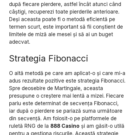
după fiecare pierdere, astfel încât atunci când
câștigi, recuperezi toate pierderile anterioare.
Deși aceasta poate fi o metodă eficientă pe
termen scurt, este important să fii conștient de
limitele de miză ale mesei și să ai un buget
adecvat.
Strategia Fibonacci
O altă metodă pe care am aplicat-o și care mi-a
adus rezultate pozitive este strategia Fibonacci.
Spre deosebire de Martingale, aceasta
presupune o creștere mai lentă a mizei. Fiecare
pariu este determinat de secvența Fibonacci,
iar după o pierdere se pariază suma următoare
din secvență. Am folosit-o pe platformele de
ruletă RNG de la
888 Casino
și am găsit-o utilă
pentru a gestiona riscurile. Această strategie