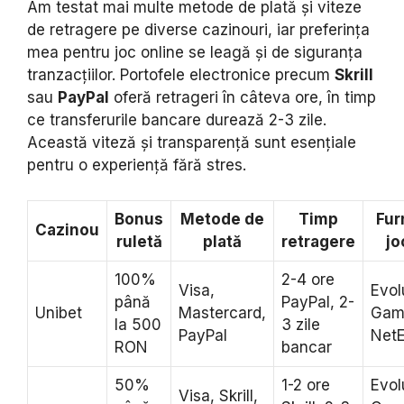
Am testat mai multe metode de plată și viteze
de retragere pe diverse cazinouri, iar preferința
mea pentru joc online se leagă și de siguranța
tranzacțiilor. Portofele electronice precum
Skrill
sau
PayPal
oferă retrageri în câteva ore, în timp
ce transferurile bancare durează 2-3 zile.
Această viteză și transparență sunt esențiale
pentru o experiență fără stres.
Bonus
Metode de
Timp
Fur
Cazinou
ruletă
plată
retragere
jo
100%
2-4 ore
Visa,
Evol
până
PayPal, 2-
Unibet
Mastercard,
Gam
la 500
3 zile
PayPal
NetE
RON
bancar
50%
1-2 ore
Evol
Visa, Skrill,