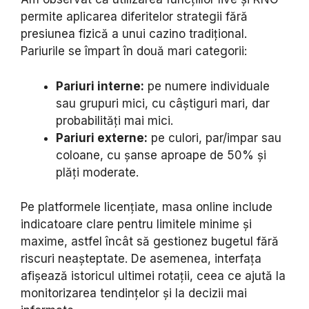
permite aplicarea diferitelor strategii fără
presiunea fizică a unui cazino tradițional.
Pariurile se împart în două mari categorii:
Pariuri interne:
pe numere individuale
sau grupuri mici, cu câștiguri mari, dar
probabilități mai mici.
Pariuri externe:
pe culori, par/impar sau
coloane, cu șanse aproape de 50% și
plăți moderate.
Pe platformele licențiate, masa online include
indicatoare clare pentru limitele minime și
maxime, astfel încât să gestionez bugetul fără
riscuri neașteptate. De asemenea, interfața
afișează istoricul ultimei rotații, ceea ce ajută la
monitorizarea tendințelor și la decizii mai