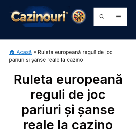
Skip
to
Menu
content
🏠 Acasă
»
Ruleta europeană reguli de joc
pariuri și șanse reale la cazino
Ruleta europeană
reguli de joc
pariuri și șanse
reale la cazino