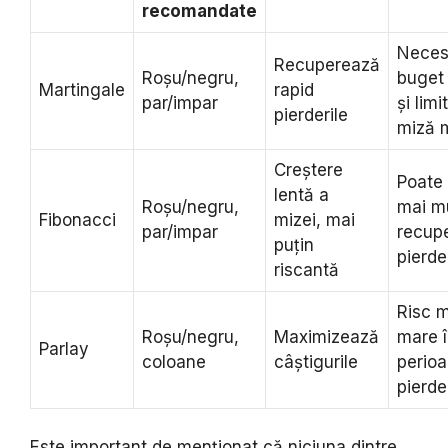
recomandate
Neces
Recuperează
Roșu/negru,
buget
Martingale
rapid
par/impar
și limi
pierderile
miză 
Creștere
Poate
lentă a
Roșu/negru,
mai mu
Fibonacci
mizei, mai
par/impar
recupe
puțin
pierde
riscantă
Risc m
Roșu/negru,
Maximizează
mare 
Parlay
coloane
câștigurile
perio
pierde
Este important de menționat că niciuna dintre