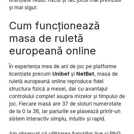
licențiate reduc riscul și fac jocul mai previzibil
și mai sigur.
Cum funcționează
masa de ruletă
europeană online
În experiența mea de ani de joc pe platforme
licențiate precum
Unibet
și
NetBet
, masa de
ruletă europeană online reproduce fidel
structura fizică a mesei, dar cu avantajul
controlului complet asupra mizelor și timpului de
joc. Fiecare masă are 37 de sloturi numerotate
de la 0 la 36, iar pariurile se plasează printr-un
sistem interactiv simplu, intuitiv și rapid.
Am observat că utilizarea funcțiilor live și RNG