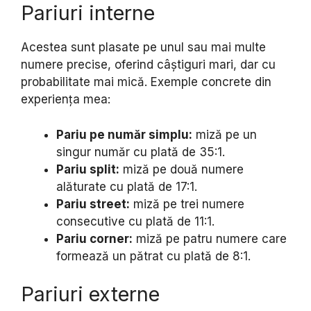
Pariuri interne
Acestea sunt plasate pe unul sau mai multe
numere precise, oferind câștiguri mari, dar cu
probabilitate mai mică. Exemple concrete din
experiența mea:
Pariu pe număr simplu:
miză pe un
singur număr cu plată de 35:1.
Pariu split:
miză pe două numere
alăturate cu plată de 17:1.
Pariu street:
miză pe trei numere
consecutive cu plată de 11:1.
Pariu corner:
miză pe patru numere care
formează un pătrat cu plată de 8:1.
Pariuri externe