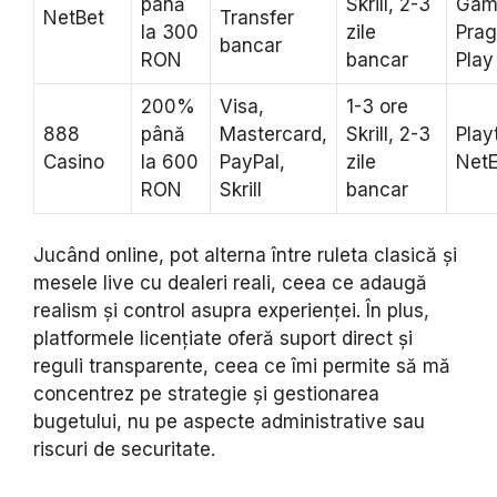
până
Skrill, 2-3
Gam
NetBet
Transfer
la 300
zile
Prag
bancar
RON
bancar
Play
200%
Visa,
1-3 ore
888
până
Mastercard,
Skrill, 2-3
Play
Casino
la 600
PayPal,
zile
NetE
RON
Skrill
bancar
Jucând online, pot alterna între ruleta clasică și
mesele live cu dealeri reali, ceea ce adaugă
realism și control asupra experienței. În plus,
platformele licențiate oferă suport direct și
reguli transparente, ceea ce îmi permite să mă
concentrez pe strategie și gestionarea
bugetului, nu pe aspecte administrative sau
riscuri de securitate.