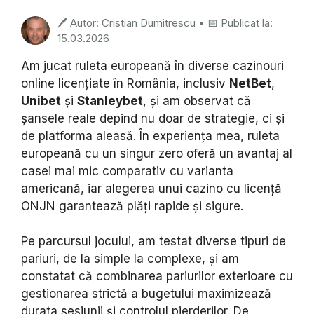
🖊️ Autor: Cristian Dumitrescu • 📅 Publicat la:
15.03.2026
Am jucat ruleta europeană în diverse cazinouri
online licențiate în România, inclusiv
NetBet
,
Unibet
și
Stanleybet
, și am observat că
șansele reale depind nu doar de strategie, ci și
de platforma aleasă. În experiența mea, ruleta
europeană cu un singur zero oferă un avantaj al
casei mai mic comparativ cu varianta
americană, iar alegerea unui cazino cu licență
ONJN garantează plăți rapide și sigure.
Pe parcursul jocului, am testat diverse tipuri de
pariuri, de la simple la complexe, și am
constatat că combinarea pariurilor exterioare cu
gestionarea strictă a bugetului maximizează
durata sesiunii și controlul pierderilor. De