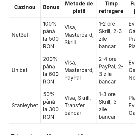
Metode de
Timp
F
Cazinou
Bonus
plată
retragere
100%
1-2 ore
Ev
Visa,
până
Skrill, 2-3
Ga
NetBet
Mastercard,
la 500
zile
Pr
Skrill
RON
bancar
Pl
200%
2-4 ore
Visa,
Ev
până
PayPal, 2-
Unibet
Mastercard,
Ga
la 600
3 zile
PayPal
Ne
RON
bancar
50%
1-3 ore
Visa, Skrill,
Pl
până
Skrill, 3
Stanleybet
Transfer
Ev
la 300
zile
bancar
Ga
RON
bancar