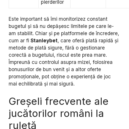
pierderilor
Este important să îmi monitorizez constant
bugetul și să nu depășesc limitele pe care le-
am stabilit. Chiar și pe platformele de încredere,
cum ar fi
Stanleybet
, care oferă plată rapidă și
metode de plată sigure, fără o gestionare
corectă a bugetului, riscul este prea mare.
Împreună cu controlul asupra mizei, folosirea
bonusurilor de bun venit și a altor oferte
promoționale, pot obține o experiență de joc
mai echilibrată și mai sigură.
Greșeli frecvente ale
jucătorilor români la
ruletă