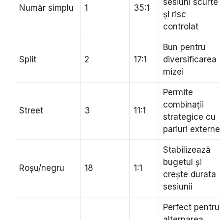
sesiuni scurte
Număr simplu
1
35:1
și risc
controlat
Bun pentru
Split
2
17:1
diversificarea
mizei
Permite
combinații
Street
3
11:1
strategice cu
pariuri externe
Stabilizează
bugetul și
Roșu/negru
18
1:1
crește durata
sesiunii
Perfect pentru
alternarea